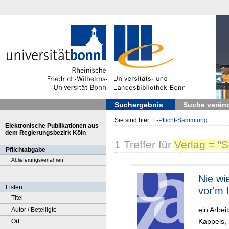
Suchergebnis
Suche verän
Sie sind hier:
E-Pflicht-Sammlung
Elektronische Publikationen aus
dem Regierungsbezirk Köln
1
Treffer
für
Verlag = "
Pflichtabgabe
Ablieferungsverfahren
Nie wi
Listen
vor'm 
Titel
ein Arbei
Autor / Beteiligte
Kappels,
Ort