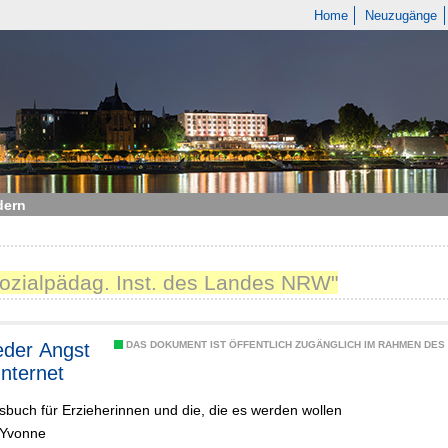
Home
Neuzugänge
dern
Sozialpädag. Inst. des Landes NRW"
eder Angst
DAS DOKUMENT IST ÖFFENTLICH ZUGÄNGLICH IM RAHMEN DE
Internet
tsbuch für Erzieherinnen und die, die es werden wollen
 Yvonne