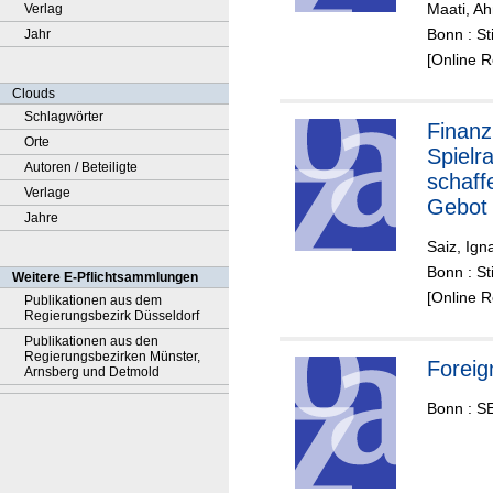
Maati, A
Verlag
en erg
Bonn : St
Jahr
[Online 
Clouds
Schlagwörter
Finanz
Orte
Spielr
Autoren / Beteiligte
schaff
Verlage
Gebot 
Jahre
Mensc
Saiz, Ign
in Zei
Bonn : St
Weitere E-Pflichtsammlungen
COVID
[Online 
Publikationen aus dem
Regierungsbezirk Düsseldorf
Publikationen aus den
Regierungsbezirken Münster,
Foreig
Arnsberg und Detmold
Bonn : SE