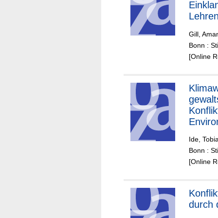
Einkla
Lehren
aktuel
Gill, Am
Bonn : St
[Online 
Klimaw
gewal
Konfli
Enviro
Peaceb
Ide, Tobi
Die
Bonn : St
Zusam
[Online 
verste
Konfli
durch 