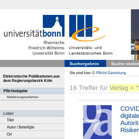
Suchergebnis
Suche verän
Sie sind hier:
E-Pflicht-Sammlung
Elektronische Publikationen aus
dem Regierungsbezirk Köln
16
Treffer
für
Verlag = 
Pflichtabgabe
Ablieferungsverfahren
COVID
Listen
digital
Titel
Autori
Autor / Beteiligte
Risike
Ort
Gege