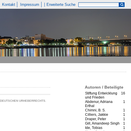
Kontakt
Impressum
Erweiterte Suche
Autoren / Beteiligte
Stiftung Entwicklung
16
und Frieden
S DEUTSCHEN URHEBERRECHTS.
Abdenur, Adriana
1
Erthal
Chimni, B. S.
1
Cilliers, Jakkie
1
Draper, Peter
1
Gill, Amandeep Singh
1
Ide, Tobias
1