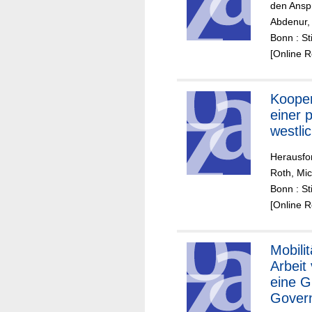
den Anspr
Abdenur, 
Bonn : St
[Online 
Kooper
einer 
westli
Herausfo
Roth, Mi
Bonn : St
[Online 
Mobili
Arbeit 
eine G
Gover