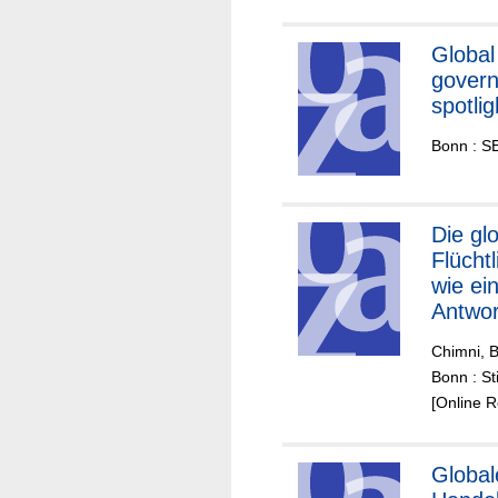
Global
gover
spotlig
Bonn : SE
Die globale
Flüchtl
wie ei
Antwor
ausse
Chimni, B
Bonn : St
[Online 
Global