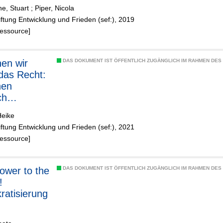
ktive
e, Stuart
;
Piper, Nicola
iftung Entwicklung und Frieden (sef:), 2019
Ressource]
en wir
DAS DOKUMENT IST ÖFFENTLICH ZUGÄNGLICH IM RAHMEN DE
das Recht:
nen
ch
erten
Heike
ateralismus
iftung Entwicklung und Frieden (sef:), 2021
Ressource]
ower to the
DAS DOKUMENT IST ÖFFENTLICH ZUGÄNGLICH IM RAHMEN DE
!
atisierung
tstechnolo