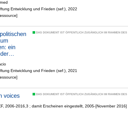
hmed
reifen
iftung Entwicklung und Frieden (sef:), 2022
Ressource]
politischen
DAS DOKUMENT IST ÖFFENTLICH ZUGÄNGLICH IM RAHMEN DE
aum
en: ein
der
henrechte
acio
ten von
iftung Entwicklung und Frieden (sef:), 2021
-19
Ressource]
n voices
DAS DOKUMENT IST ÖFFENTLICH ZUGÄNGLICH IM RAHMEN DE
F, 2006-2016,3 ; damit Erscheinen eingestellt, 2005-[November 2016]