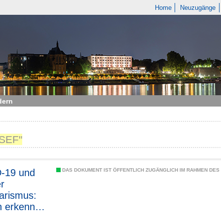
Home
Neuzugänge
dern
"SEF"
-19 und
DAS DOKUMENT IST ÖFFENTLICH ZUGÄNGLICH IM RAHMEN DE
er
tarismus:
n erkennen,
nmaßnahm