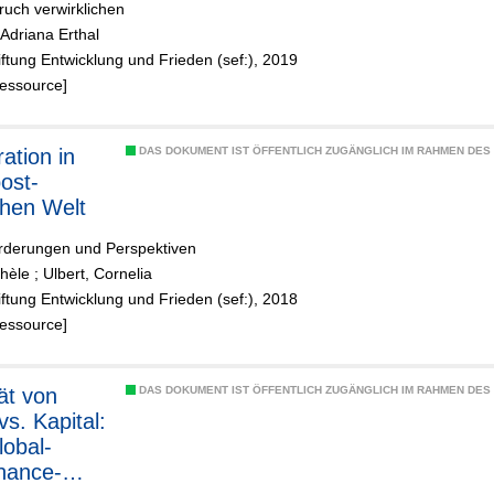
uch verwirklichen
Adriana Erthal
iftung Entwicklung und Frieden (sef:), 2019
Ressource]
ation in
DAS DOKUMENT IST ÖFFENTLICH ZUGÄNGLICH IM RAHMEN DE
post-
chen Welt
rderungen und Perspektiven
chèle
;
Ulbert, Cornelia
iftung Entwicklung und Frieden (sef:), 2018
Ressource]
tät von
DAS DOKUMENT IST ÖFFENTLICH ZUGÄNGLICH IM RAHMEN DE
vs. Kapital:
lobal-
nance-