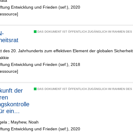
nata
m Dienst
iftung Entwicklung und Frieden (sef:), 2020
sellschaft
Ressource]
DAS DOKUMENT IST ÖFFENTLICH ZUGÄNGLICH IM RAHMEN DE
heitsrat
t des 20. Jahrhunderts zum effektiven Element der globalen Sicherheit
Jakkie
iftung Entwicklung und Frieden (sef:), 2018
Ressource]
DAS DOKUMENT IST ÖFFENTLICH ZUGÄNGLICH IM RAHMEN DE
ren
gskontrolle
für ein
e
gela
;
Mayhew, Noah
iftung Entwicklung und Frieden (sef:), 2020