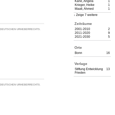
Kane, Angela
1
Krieger, Heike
1
Maati, Ahmed
1
Zeige 7 weitere
Zeiträume
2001-2010
2
S DEUTSCHEN URHEBERRECHTS.
2011-2020
9
2021-2030
5
Orte
Bonn
16
Verlage
Stiftung Entwicklung
13
Frieden
S DEUTSCHEN URHEBERRECHTS.