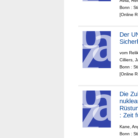
Ávila, Re
gien i
Bonn : St
der Ge
[Online 
Der UN-
Sicher
vom Relik
Cilliers, 
Bonn : St
[Online 
Die Zukunft der
nuklea
Rüstun
: Zeit 
Updat
Kane, An
Bonn : St