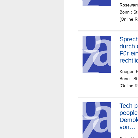
Perspe
Rosewarn
Bonn : St
[Online 
Sprech
durch 
Für ei
rechtli
verank
Krieger, 
Multil
Bonn : St
[Online 
Tech p
people
Demokr
von
Zukunf