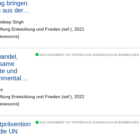
ng bringen:
 aus der
len Praxis
andeep Singh
iftung Entwicklung und Frieden (sef:), 2021
Ressource]
andel,
DAS DOKUMENT IST ÖFFENTLICH ZUGÄNGLICH IM RAHMEN DE
tsame
kte und
nmental
uilding:
as
iftung Entwicklung und Frieden (sef:), 2022
menhänge
Ressource]
hen
ktprävention
DAS DOKUMENT IST ÖFFENTLICH ZUGÄNGLICH IM RAHMEN DE
die UN