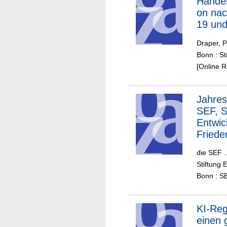
Handel
on na
19 und
Zukun
Draper, P
Bonn : St
[Online 
Jahres
SEF, S
Entwic
Friede
die SEF .
Stiftung 
Bonn : SE
KI-Reg
einen 