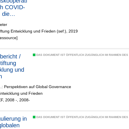
skooperati
ch COVID-
 die
ft der WTO
eter
iftung Entwicklung und Frieden (sef:), 2019
Ressource]
bericht /
DAS DOKUMENT IST ÖFFENTLICH ZUGÄNGLICH IM RAHMEN DE
tiftung
klung und
n
..: Perspektiven auf Global Governance
Entwicklung und Frieden
F, 2008 -, 2008-
ulierung in
DAS DOKUMENT IST ÖFFENTLICH ZUGÄNGLICH IM RAHMEN DE
globalen