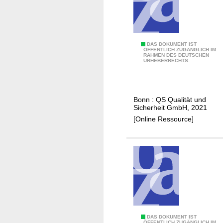
o
h
ß
a
h
f
a
t
n
L
DAS DOKUMENT IST
ÖFFENTLICH ZUGÄNGLICH IM
d
RAHMEN DES DEUTSCHEN
e
URHEBERRECHTS.
e
i
l
t
O
f
Bonn : QS Qualität und
b
a
Sicherheit GmbH, 2021
s
d
[Online Ressource]
t
e
,
n
G
L
e
a
m
g
ü
e
s
r
e
u
,
n
L
DAS DOKUMENT IST
ÖFFENTLICH ZUGÄNGLICH IM