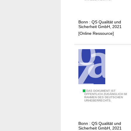
n
i
i
d
k
t
e
a
f
Bonn : QS Qualität und
r
m
a
Sicherheit GmbH, 2021
m
o
d
[Online Ressource]
a
n
e
s
i
n
t
t
B
o
e
r
a
i
r
n
b
g
e
S
i
L
DAS DOKUMENT IST
ÖFFENTLICH ZUGÄNGLICH IM
c
t
RAHMEN DES DEUTSCHEN
e
URHEBERRECHTS.
h
u
i
w
n
t
e
g
f
Bonn : QS Qualität und
i
/
a
Sicherheit GmbH, 2021