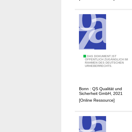
o
e
n
n
i
F
t
u
o
t
r
t
i
e
n
r
g
m
L
DAS DOKUMENT IST
ÖFFENTLICH ZUGÄNGLICH IM
i
RAHMEN DES DEUTSCHEN
e
URHEBERRECHTS.
t
i
t
t
e
f
Bonn : QS Qualität und
l
a
Sicherheit GmbH, 2021
w
d
[Online Ressource]
i
e
r
n
t
G
s
r
c