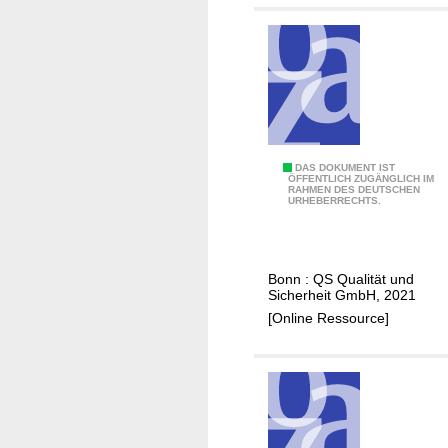
n
A
n
t
i
b
i
o
L
DAS DOKUMENT IST
ÖFFENTLICH ZUGÄNGLICH IM
t
RAHMEN DES DEUTSCHEN
e
URHEBERRECHTS.
i
i
k
t
a
f
Bonn : QS Qualität und
m
a
Sicherheit GmbH, 2021
o
d
[Online Ressource]
n
e
i
n
t
A
o
n
r
t
i