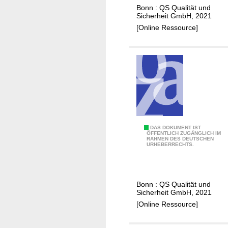
f
Bonn : QS Qualität und
a
Sicherheit GmbH, 2021
d
[Online Ressource]
e
n
B
ü
n
d
l
e
r
L
DAS DOKUMENT IST
ÖFFENTLICH ZUGÄNGLICH IM
L
RAHMEN DES DEUTSCHEN
e
URHEBERRECHTS.
a
i
n
t
d
f
Bonn : QS Qualität und
w
a
Sicherheit GmbH, 2021
i
d
[Online Ressource]
r
e
t
n