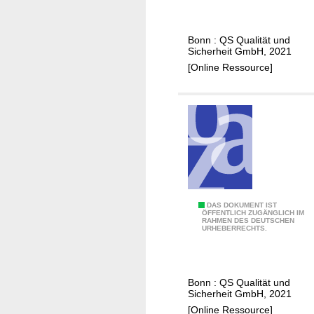
o
t
ß
f
Bonn : QS Qualität und
h
a
Sicherheit GmbH, 2021
a
d
[Online Ressource]
n
e
d
n
e
F
l
u
t
t
e
r
m
L
DAS DOKUMENT IST
ÖFFENTLICH ZUGÄNGLICH IM
i
RAHMEN DES DEUTSCHEN
e
URHEBERRECHTS.
t
i
t
t
e
f
Bonn : QS Qualität und
l
a
Sicherheit GmbH, 2021
m
d
[Online Ressource]