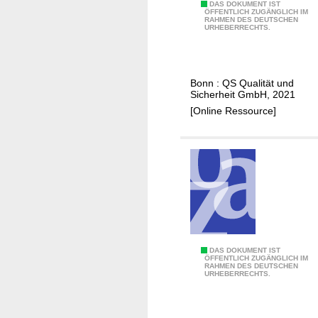
i
u
L
DAS DOKUMENT IST
ÖFFENTLICH ZUGÄNGLICH IM
n
n
RAHMEN DES DEUTSCHEN
e
URHEBERRECHTS.
e
d
i
s
F
t
c
l
f
Bonn : QS Qualität und
h
e
a
Sicherheit GmbH, 2021
l
i
d
[Online Ressource]
a
s
e
c
c
n
h
h
B
t
w
r
u
a
ü
n
r
t
g
e
e
n
r
e
L
DAS DOKUMENT IST
ÖFFENTLICH ZUGÄNGLICH IM
i
RAHMEN DES DEUTSCHEN
e
URHEBERRECHTS.
e
i
n
t