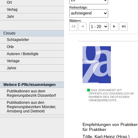
Ort
Reihenfolge:
Verlag
Jahr
Blättern:
Clouds
Schlagwörter
Orte
Autoren / Beteiligte
Verlage
Jahre
Weitere E-Pflichtsammlungen
K
DAS DOKUMENT IST
Publikationen aus dem
ÖFFENTLICH ZUGÄNGLICH IM
Regierungsbezirk Düsseldorf
RAHMEN DES DEUTSCHEN
o
URHEBERRECHTS.
Publikationen aus den
m
Regierungsbezirken Münster,
Arnsberg und Detmold
p
a
Empfehlungen von Praktike
s
für Praktiker
s
Tölle, Karl-Heinz (Hrsg.)