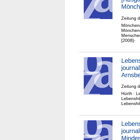
Mönch
h]
Zeitung 
Möncheng
Mönchengl
Menschen
[2008]-
Lebens
journa
Arnsb
Zeitung 
Hürth : L
Lebenshil
Lebenshi
Lebens
journa
Minde