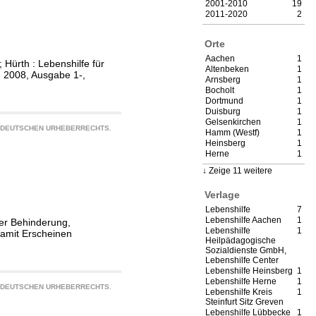
2001-2010
19
2011-2020
2
Orte
Aachen
1
Hürth : Lebenshilfe für
Altenbeken
1
 2008, Ausgabe 1-,
Arnsberg
1
Bocholt
1
Dortmund
1
Duisburg
1
Gelsenkirchen
1
S DEUTSCHEN URHEBERRECHTS.
Hamm (Westf)
1
Heinsberg
1
Herne
1
Zeige 11 weitere
Verlage
Lebenshilfe
7
Lebenshilfe Aachen
1
ger Behinderung,
Lebenshilfe
1
damit Erscheinen
Heilpädagogische
Sozialdienste GmbH,
Lebenshilfe Center
Lebenshilfe Heinsberg
1
Lebenshilfe Herne
1
S DEUTSCHEN URHEBERRECHTS.
Lebenshilfe Kreis
1
Steinfurt Sitz Greven
Lebenshilfe Lübbecke
1