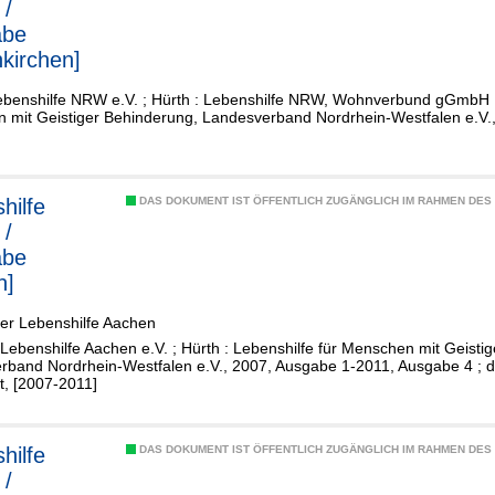
 /
abe
kirchen]
ebenshilfe NRW e.V. ; Hürth : Lebenshilfe NRW, Wohnverbund gGmbH ; 
 mit Geistiger Behinderung, Landesverband Nordrhein-Westfalen e.V.,
hilfe
DAS DOKUMENT IST ÖFFENTLICH ZUGÄNGLICH IM RAHMEN DE
 /
abe
n]
der Lebenshilfe Aachen
Lebenshilfe Aachen e.V. ; Hürth : Lebenshilfe für Menschen mit Geisti
rband Nordrhein-Westfalen e.V., 2007, Ausgabe 1-2011, Ausgabe 4 ; 
lt, [2007-2011]
hilfe
DAS DOKUMENT IST ÖFFENTLICH ZUGÄNGLICH IM RAHMEN DE
 /