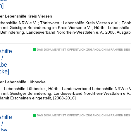
n]
er Lebenshilfe Kreis Viersen
ebenshilfe NRW e.V. ; Tönisvorst : Lebenshilfe Kreis Viersen e.V. ; Tönis
mit Geistiger Behinderung im Kreis Viersen e.V. ; Hürth : Lebenshilfe
 Behinderung, Landesverband Nordrhein-Westfalen e.V., 2008, Ausgabe
hilfe
DAS DOKUMENT IST ÖFFENTLICH ZUGÄNGLICH IM RAHMEN DE
 /
abe
cke]
der Lebenshilfe Lübbecke
: Lebenshilfe Lübbecke ; Hürth : Landesverband Lebenshilfe NRW e.V. 
 mit Geistiger Behinderung, Landesverband Nordrhein-Westfalen e.V.
damit Erscheinen eingestellt, [2008-2016]
hilfe
DAS DOKUMENT IST ÖFFENTLICH ZUGÄNGLICH IM RAHMEN DE
 /
abe