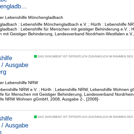
engladbac
der Lebenshilfe Mönchengladbach
ladbach : Lebenshilfe Mönchengladbach e.V. ; Hürth : Lebenshilfe NR
adbach : Lebenshilfe für Menschen mit geistiger Behinderung e.V. ; Hü
 mit Geistiger Behinderung, Landesverband Nordrhein-Westfalen e.V.,
hilfe
DAS DOKUMENT IST ÖFFENTLICH ZUGÄNGLICH IM RAHMEN DE
l / Ausgabe
erg
der Lebenshilfe NRW
ebenshilfe NRW e.V. ; Hürth : Lebenshilfe NRW, Lebenshilfe Wohnen g
fe für Menschen mit Geistiger Behinderung, Landesverband Nordrhein-W
lfe NRW Wohnen gGmbH, 2008, Ausgabe 2-, [2008]-
hilfe
DAS DOKUMENT IST ÖFFENTLICH ZUGÄNGLICH IM RAHMEN DE
l / Ausgabe
n