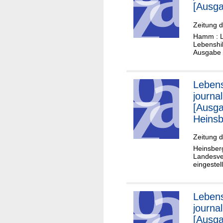
[Ausg
Zeitung 
Hamm : Le
Lebenshi
Ausgabe 4
Lebens
journal
[Ausg
Heinsb
Zeitung d
Heinsberg
Landesve
eingestel
Lebens
journal
[Ausg