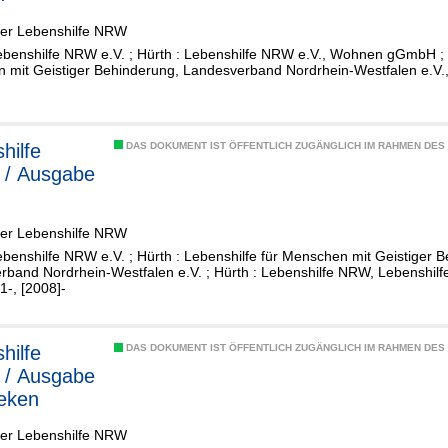
der Lebenshilfe NRW
ebenshilfe NRW e.V. ; Hürth : Lebenshilfe NRW e.V., Wohnen gGmbH ; H
 mit Geistiger Behinderung, Landesverband Nordrhein-Westfalen e.V.,
hilfe
DAS DOKUMENT IST ÖFFENTLICH ZUGÄNGLICH IM RAHMEN DE
l / Ausgabe
n
der Lebenshilfe NRW
ebenshilfe NRW e.V. ; Hürth : Lebenshilfe für Menschen mit Geistiger 
rband Nordrhein-Westfalen e.V. ; Hürth : Lebenshilfe NRW, Lebenshi
-, [2008]-
hilfe
DAS DOKUMENT IST ÖFFENTLICH ZUGÄNGLICH IM RAHMEN DE
l / Ausgabe
eken
der Lebenshilfe NRW