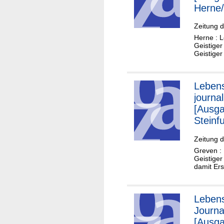
Herne
Eickel]
Zeitung d
Herne : L
Geistiger
Geistiger
Lebens
journal
[Ausga
Steinfu
Zeitung d
Greven : 
Geistige
damit Ers
Lebens
Journal
[Ausg