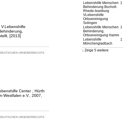
Lebenshilfe Menschen
1
Behinderung Bocholt-
Rhede-Isselburg
VLebenshilfe
Ortsvereinigung
Solingen
 V.Lebenshilfe
Lebenshilfe Menschen
1
 Behinderung,
Behinderung,
Ortsvereinigung Hamm
ellt, [2013]
Lebenshilfe
1
Mönchengladbach
Zeige 5 weitere
S DEUTSCHEN URHEBERRECHTS.
benshilfe Center ; Hürth
n-Westfalen e.V., 2007,
S DEUTSCHEN URHEBERRECHTS.