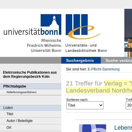
Suchergebnis
Suche verän
Sie sind hier:
E-Pflicht-Sammlung
Elektronische Publikationen aus
dem Regierungsbezirk Köln
21
Treffer
für
Verlag = 
Pflichtabgabe
Landesverband Nordrhe
Ablieferungsverfahren
Sortieren nach:
Tref
Listen
Titel
Autor / Beteiligte
Lebens
Ort