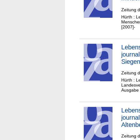
Zeitung 
Hürth : L
Menschen
[2007]-
Lebens
journa
Siege
Zeitung 
Hürth : L
Landesve
Ausgabe 1
Lebens
journa
Altenb
Zeitung 