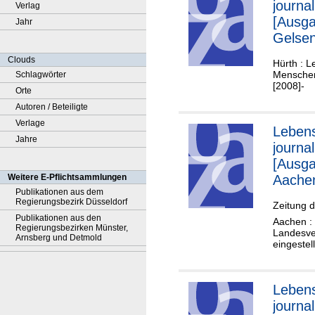
journal
Verlag
[Ausg
Jahr
Gelsen
Clouds
Hürth : L
Menschen
Schlagwörter
[2008]-
Orte
Autoren / Beteiligte
Verlage
Lebens
Jahre
journal
[Ausg
Weitere E-Pflichtsammlungen
Aache
Publikationen aus dem
Regierungsbezirk Düsseldorf
Zeitung 
Publikationen aus den
Aachen : 
Regierungsbezirken Münster,
Landesve
Arnsberg und Detmold
eingestel
Lebens
journal