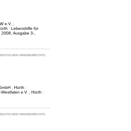
W e.V. ;
rth : Lebenshilfe für
 2008, Ausgabe 3-,
S DEUTSCHEN URHEBERRECHTS.
GmbH ; Hürth :
estfalen e.V. ; Hürth :
S DEUTSCHEN URHEBERRECHTS.