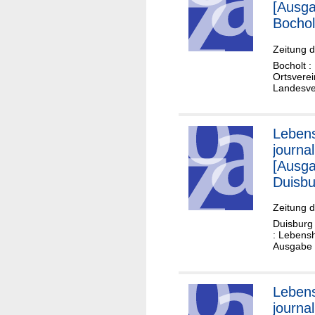
[Ausg
Bochol
Zeitung d
Bocholt :
Ortsverei
Landesver
Lebens
journal
[Ausg
Duisbu
Zeitung d
Duisburg 
: Lebensh
Ausgabe 1
Lebens
journal