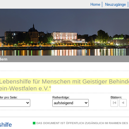
Home
Neuzugänge
dern
"Lebenshilfe für Menschen mit Geistiger Behind
in-Westfalen e.V."
fer pro Seite:
Reihenfolge:
Blättern:
hilfe
DAS DOKUMENT IST ÖFFENTLICH ZUGÄNGLICH IM RAHMEN DE