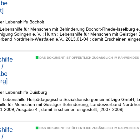
abe
t]
er Lebenshilfe Bocholt
 Lebenshilfe für Menschen mit Behinderung Bocholt-Rhede-Isselburg e.
nigung Solingen e. V. ; Hürth : Lebenshilfe für Menschen mit Geistiger
band Nordrhein-Westfalen e.V., 2013,01-04 ; damit Erscheinen eingest
hilfe
DAS DOKUMENT IST ÖFFENTLICH ZUGÄNGLICH IM RAHMEN DE
 /
abe
rg]
er Lebenshilfe Duisburg
: Lebenshilfe Heilpädagogische Sozialdienste gemeinnützige GmbH, Le
ilfe für Menschen mit Geistiger Behinderung, Landesverband Nordrhei
-2009, Ausgabe 4 ; damit Erscheinen eingestellt, [2007-2009]
hilfe
DAS DOKUMENT IST ÖFFENTLICH ZUGÄNGLICH IM RAHMEN DE
 /