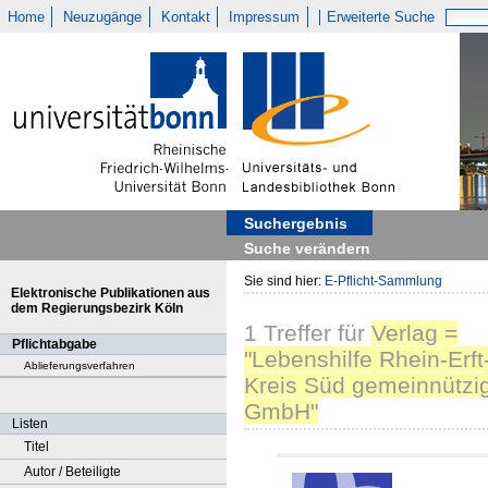
Home
Neuzugänge
Kontakt
Impressum
Erweiterte Suche
Suchergebnis
Suche verändern
Sie sind hier:
E-Pflicht-Sammlung
Elektronische Publikationen aus
dem Regierungsbezirk Köln
1
Treffer
für
Verlag =
Pflichtabgabe
"Lebenshilfe Rhein-Erft
Ablieferungsverfahren
Kreis Süd gemeinnützi
GmbH"
Listen
Titel
Autor / Beteiligte