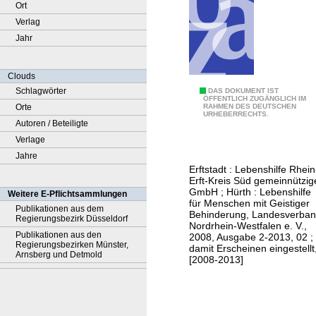
Ort
Verlag
Jahr
Clouds
Schlagwörter
L
DAS DOKUMENT IST
ÖFFENTLICH ZUGÄNGLICH IM
Orte
RAHMEN DES DEUTSCHEN
e
URHEBERRECHTS.
Autoren / Beteiligte
b
Verlage
e
Jahre
n
Erftstadt : Lebenshilfe Rhein
s
Erft-Kreis Süd gemeinnützig
h
GmbH ; Hürth : Lebenshilfe
Weitere E-Pflichtsammlungen
für Menschen mit Geistiger
i
Publikationen aus dem
Behinderung, Landesverba
Regierungsbezirk Düsseldorf
l
Nordrhein-Westfalen e. V.,
Publikationen aus den
2008, Ausgabe 2-2013, 02 ;
f
Regierungsbezirken Münster,
damit Erscheinen eingestellt
e
Arnsberg und Detmold
[2008-2013]
j
o
u