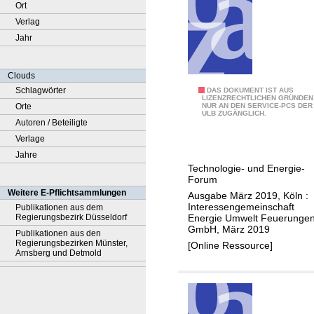
Ort
Verlag
Jahr
Clouds
Schlagwörter
E
DAS DOKUMENT IST AUS
LIZENZRECHTLICHEN GRÜNDEN
Orte
NUR AN DEN SERVICE-PCS DER
f
ULB ZUGÄNGLICH.
Autoren / Beteiligte
f
Verlage
i
Jahre
z
Technologie- und Energie-
i
Forum
e
Weitere E-Pflichtsammlungen
Ausgabe März 2019, Köln :
n
Interessengemeinschaft
Publikationen aus dem
Energie Umwelt Feuerunge
Regierungsbezirk Düsseldorf
t
GmbH, März 2019
Publikationen aus den
e
Regierungsbezirken Münster,
[Online Ressource]
S
Arnsberg und Detmold
y
s
t