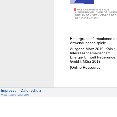
g
o
i
r
K
DAS DOKUMENT IST AUS
LIZENZRECHTLICHEN GRÜNDEN
e
n
NUR AN DEN SERVICE-PCS DER
e
ULB ZUGÄNGLICH.
n
s
i
t
n
e
N
Hintergrundinformationen u
i
e
Anwendungsbeispiele
n
u
Ausgabe März 2019, Köln :
b
Interessengemeinschaft
Energie Umwelt Feuerunge
a
GmbH, März 2019
u
[Online Ressource]
o
h
n
e
Impressum
Datenschutz
S
Visual Library Server 2026
c
h
o