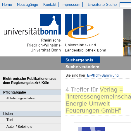
Home
Neuzugänge
Kontakt
Impressum
Erweiterte Suche
Suchergebnis
Suche verändern
Sie sind hier:
E-Pflicht-Sammlung
Elektronische Publikationen aus
dem Regierungsbezirk Köln
4
Treffer
für
Verlag =
Pflichtabgabe
"Interessengemeinscha
Ablieferungsverfahren
Energie Umwelt
Feuerungen GmbH"
Listen
Titel
Autor / Beteiligte