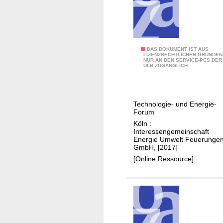
e
m
e
u
n
E
DAS DOKUMENT IST AUS
LIZENZRECHTLICHEN GRÜNDEN
d
NUR AN DEN SERVICE-PCS DER
f
ULB ZUGÄNGLICH.
e
f
r
i
n
z
Technologie- und Energie-
e
i
Forum
u
e
Köln :
e
n
Interessengemeinschaft
Energie Umwelt Feuerunge
r
t
GmbH, [2017]
b
e
[Online Ressource]
a
S
r
y
e
s
E
t
n
e
e