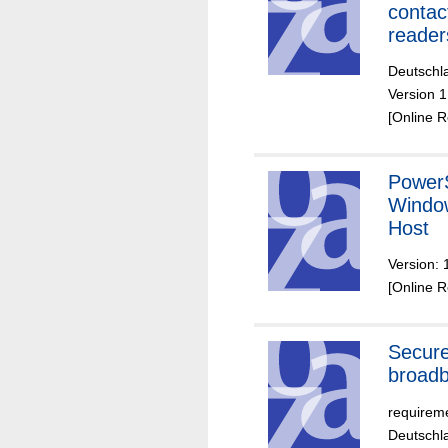
contac
reader
confor
Deutschla
CEN/T
Version 1
16794
[Online 
PowerS
Window
Host
Version: 
[Online 
Secur
broadb
requireme
Deutschla