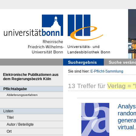
Suchergebnis
Suche verän
Sie sind hier:
E-Pflicht-Sammlung
Elektronische Publikationen aus
dem Regierungsbezirk Köln
13
Treffer
für
Verlag = "
Pflichtabgabe
Ablieferungsverfahren
Analys
Listen
rando
Titel
genera
Autor / Beteiligte
virtual
Ort
enviro