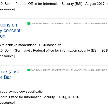
.0, Bonn : Federal Office for Information Security (BSI), [August 2017]
Ressource]
ctions on
DAS DOKUMENT IST ÖFFENTLICH ZUGÄNGLICH IM RAHMEN DE
ty concept
ion
s to achieve modernised IT-Grundschutz
.0, Bonn (Germany) : Federal office for information security (BSI), [20
Ressource]
de (Just
DAS DOKUMENT IST ÖFFENTLICH ZUGÄNGLICH IM RAHMEN DE
r Bar
 code symbology specification
deral Office for Information Security, [2016], © 2016
Ressource]