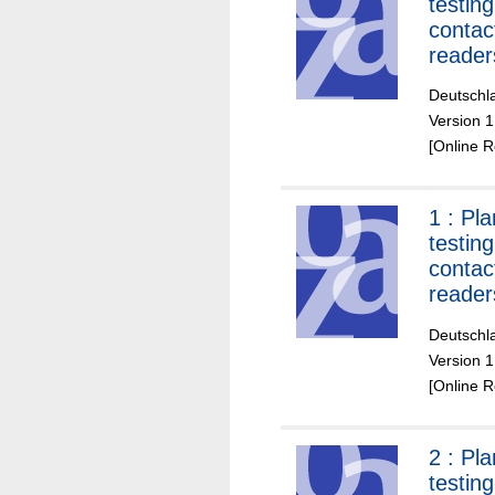
testing
contac
reader
confor
Deutschla
CEN/T
Version 1
16794
[Online 
1 :
Pla
testing
contac
reader
confor
Deutschla
CEN/T
Version 1
16794
[Online 
2 :
Pla
testing