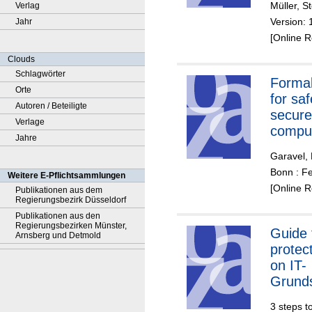
Müller, S
Verlag
Version: 
Jahr
[Online 
Clouds
Schlagwörter
Forma
Orte
for sa
Autoren / Beteiligte
secure
Verlage
compu
Jahre
syste
Garavel,
Bonn : Fe
Weitere E-Pflichtsammlungen
[Online 
Publikationen aus dem
Regierungsbezirk Düsseldorf
Publikationen aus den
Regierungsbezirken Münster,
Guide 
Arnsberg und Detmold
protec
on IT-
Grund
3 steps t