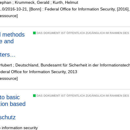
tephan
;
Krummeck, Gerald
;
Kurth, Helmut
1.0/2016-10-21, [Bonn] : Federal Office for Information Security, [2016]
Ressource]
l methods
DAS DOKUMENT IST ÖFFENTLICH ZUGÄNGLICH IM RAHMEN DE
fe and
ters
ms
 Hubert
;
Deutschland, Bundesamt für Sicherheit in der Informationstec
deral Office for Information Security, 2013
Ressource]
to basic
DAS DOKUMENT IST ÖFFENTLICH ZUGÄNGLICH IM RAHMEN DE
tion based
schutz
o information security