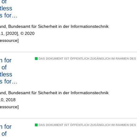
 of
tless
s for
mance with
nd, Bundesamt für Sicherheit in der Informationstechnik
S
.1, [2020], © 2020
:2017
Ressource]
n for
DAS DOKUMENT IST ÖFFENTLICH ZUGÄNGLICH IM RAHMEN DE
 of
tless
s for
mance with
nd, Bundesamt für Sicherheit in der Informationstechnik
S
.0, 2018
:2017
Ressource]
n for
DAS DOKUMENT IST ÖFFENTLICH ZUGÄNGLICH IM RAHMEN DE
 of