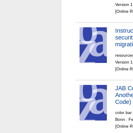
Version 1
[Online 
Instru
securi
migrat
resource
Version 1
[Online 
JAB Co
Anothe
Code)
color bar
Bonn : Fe
[Online 