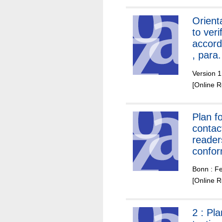
Orient
to veri
accord
, para.
Version 1
[Online 
Plan fo
contac
reader
confor
CEN/T
Bonn : Fe
16794
[Online 
2 :
Pla