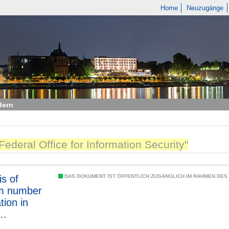
Home
Neuzugänge
dern
Federal Office for Information Security"
is of
DAS DOKUMENT IST ÖFFENTLICH ZUGÄNGLICH IM RAHMEN DE
m number
tion in
nments