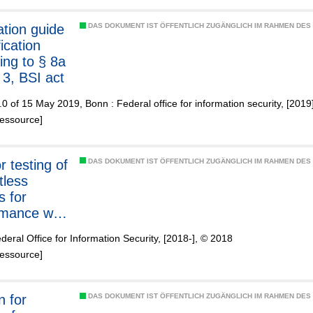
ation guide
DAS DOKUMENT IST ÖFFENTLICH ZUGÄNGLICH IM RAHMEN DE
fication
ing to § 8a
 3, BSI act
.0 of 15 May 2019, Bonn : Federal office for information security, [2019
Ressource]
r testing of
DAS DOKUMENT IST ÖFFENTLICH ZUGÄNGLICH IM RAHMEN DE
tless
s for
mance with
S
deral Office for Information Security, [2018-], © 2018
:2017
Ressource]
n for
DAS DOKUMENT IST ÖFFENTLICH ZUGÄNGLICH IM RAHMEN DE