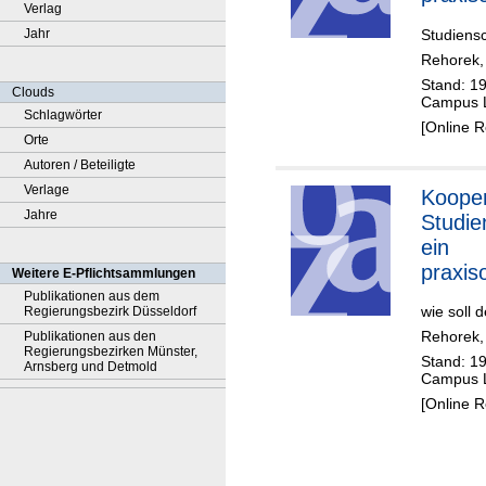
Verlag
Angeb
Studiens
Jahr
Camp
Rehorek, 
Lever
Stand: 1
Clouds
Campus L
Schlagwörter
[Online 
Orte
Autoren / Beteiligte
Verlage
Kooper
Jahre
Studie
ein
praxiso
Weitere E-Pflichtsammlungen
Angeb
Publikationen aus dem
wie soll 
Regierungsbezirk Düsseldorf
Camp
Rehorek, 
Publikationen aus den
Lever
Regierungsbezirken Münster,
Stand: 1
Arnsberg und Detmold
Campus L
[Online 