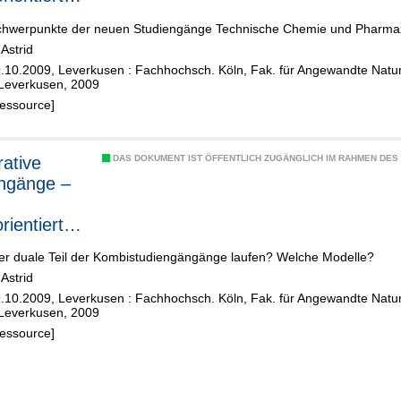
ot des
chwerpunkte der neuen Studiengänge Technische Chemie und Pharma
us
Astrid
kusen
9.10.2009, Leverkusen : Fachhochsch. Köln, Fak. für Angewandte Natu
everkusen, 2009
Ressource]
ative
DAS DOKUMENT IST ÖFFENTLICH ZUGÄNGLICH IM RAHMEN DE
ngänge –
rientiertes
ot des
der duale Teil der Kombistudiengängänge laufen? Welche Modelle?
us
Astrid
kusen
9.10.2009, Leverkusen : Fachhochsch. Köln, Fak. für Angewandte Natu
everkusen, 2009
Ressource]