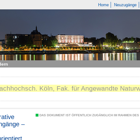
Home
Neuzugänge
dern
Fachhochsch. Köln, Fak. für Angewandte Natur
ative
DAS DOKUMENT IST ÖFFENTLICH ZUGÄNGLICH IM RAHMEN DE
ngänge –
rientiertes