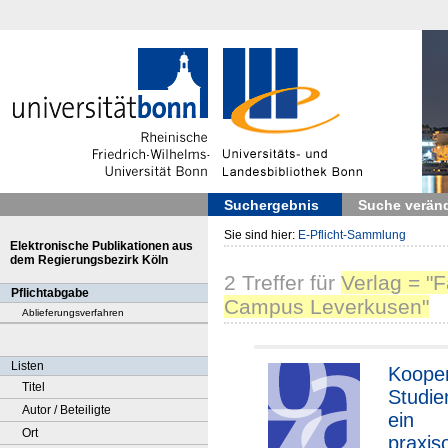
Suchergebnis
Suche verän
Sie sind hier:
E-Pflicht-Sammlung
Elektronische Publikationen aus
dem Regierungsbezirk Köln
2
Treffer
für
Verlag = "
Pflichtabgabe
Campus Leverkusen"
Ablieferungsverfahren
Listen
Kooper
Titel
Studie
Autor / Beteiligte
ein
Ort
praxiso