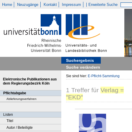
Home
Neuzugänge
Kontakt
Impressum
Erweiterte Suche
Suchergebnis
Suche verändern
Sie sind hier:
E-Pflicht-Sammlung
Elektronische Publikationen aus
dem Regierungsbezirk Köln
1
Treffer
für
Verlag =
Pflichtabgabe
"EKD"
Ablieferungsverfahren
Listen
Titel
Autor / Beteiligte