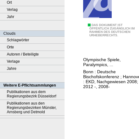
Ort
Verlag
Jahr
M
DAS DOKUMENT IST
ÖFFENTLICH ZUGÄNGLICH IM
RAHMEN DES DEUTSCHEN
i
Clouds
URHEBERRECHTS.
t
Schlagwörter
t
Orte
e
Autoren / Beteiligte
Olympische Spiele,
n
Verlage
Paralympics, ...
d
Jahre
Bonn : Deutsche
r
Bischofskonferenz ; Hannov
: EKD, Nachgewiesen 2008;
i
Weitere E-Pflichtsammlungen
2012 -, 2008-
n
Publikationen aus dem
Regierungsbezirk Düsseldorf
Publikationen aus den
Regierungsbezirken Münster,
Arnsberg und Detmold