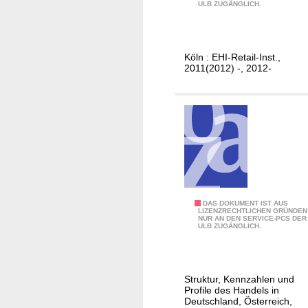
-
.
ULB ZUGÄNGLICH.
C
[
o
.
m
.
Köln : EHI-Retail-Inst.,
m
.
2011(2012) -, 2012-
e
]
r
/
c
D
e
e
-
u
M
t
a
s
r
c
k
E
DAS DOKUMENT IST AUS
h
LIZENZRECHTLICHEN GRÜNDEN
t
NUR AN DEN SERVICE-PCS DER
H
l
ULB ZUGÄNGLICH.
.
I
a
[
H
n
.
a
d
Struktur, Kennzahlen und
.
n
.
Profile des Handels in
.
d
Deutschland, Österreich,
.