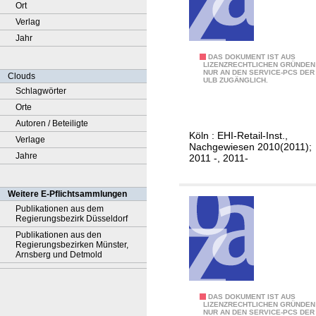
Ort
Verlag
Jahr
E
DAS DOKUMENT IST AUS
LIZENZRECHTLICHEN GRÜNDEN
NUR AN DEN SERVICE-PCS DER
-
Clouds
ULB ZUGÄNGLICH.
C
Schlagwörter
o
Orte
m
Autoren / Beteiligte
Köln : EHI-Retail-Inst.,
m
Verlage
Nachgewiesen 2010(2011);
e
Jahre
2011 -, 2011-
r
c
Weitere E-Pflichtsammlungen
e
Publikationen aus dem
Regierungsbezirk Düsseldorf
-
Publikationen aus den
M
Regierungsbezirken Münster,
a
Arnsberg und Detmold
r
k
E
DAS DOKUMENT IST AUS
t
LIZENZRECHTLICHEN GRÜNDEN
NUR AN DEN SERVICE-PCS DER