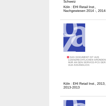
Schweiz
]
e
.
Köln : EHI Retail Inst.,
/
l
:
Nachgewiesen 2014 -, 2014
Ö
s
M
s
d
a
t
a
r
e
t
k
r
e
t
r
n
s
e
a
t
i
k
u
c
t
E
DAS DOKUMENT IST AUS
d
LIZENZRECHTLICHEN GRÜNDEN
h
u
NUR AN DEN SERVICE-PCS DER
H
i
ULB ZUGÄNGLICH.
,
e
I
e
S
l
M
d
c
l
a
e
Köln : EHI Retail Inst., 2013,
h
r
r
2013-2013
w
k
1
e
e
.
i
t
0