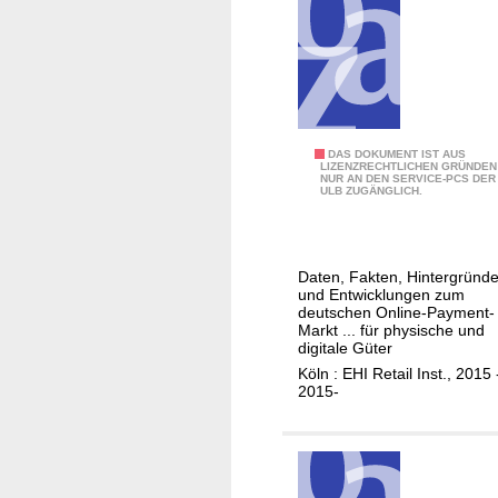
t
n
.
i
u
.
t
n
.
u
d
t
D
e
i
O
DAS DOKUMENT IST AUS
;
LIZENZRECHTLICHEN GRÜNDEN
s
NUR AN DEN SERVICE-PCS DER
n
S
ULB ZUGÄNGLICH.
t
l
t
r
i
a
i
n
t
b
Daten, Fakten, Hintergründ
e
und Entwicklungen zum
i
u
-
deutschen Online-Payment-
s
t
Markt ... für physische und
P
t
digitale Güter
i
a
a
Köln : EHI Retail Inst., 2015 
o
y
2015-
n
m
s
e
s
n
t
t