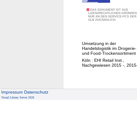
ö
V
DAS DOKUMENT IST AUS
b
LIZENZRECHTLICHEN GRÜNDEN
NUR AN DEN SERVICE-PCS DER
e
e
ULB ZUGÄNGLICH.
r
l
p
n
a
.
Umsetzung in der
c
.
Handelslogistik im Drogerie-
k
und Food-Trockensortiment
.
u
Köln : EHI Retail Inst.,
Nachgewiesen 2015 -, 2015
n
g
s
a
Impressum
Datenschutz
n
Visual Library Server 2026
f
o
r
d
e