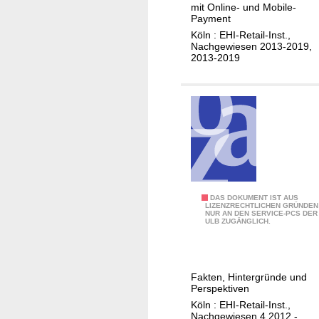
mit Online- und Mobile-
s
n
R
Payment
c
g
e
Köln : EHI-Retail-Inst.,
h
e
t
Nachgewiesen 2013-2019,
e
2013-2019
s
a
u
t
i
n
ü
l
d
t
I
d
z
n
i
t
s
g
e
t
i
Z
i
t
a
t
K
DAS DOKUMENT IST AUS
a
LIZENZRECHTLICHEN GRÜNDEN
h
u
NUR AN DEN SERVICE-PCS DER
a
l
ULB ZUGÄNGLICH.
l
t
s
e
u
e
s
G
n
;
e
ü
g
S
Fakten, Hintergründe und
n
t
Perspektiven
s
t
s
e
Köln : EHI-Retail-Inst.,
s
a
y
Nachgewiesen 4.2012 -