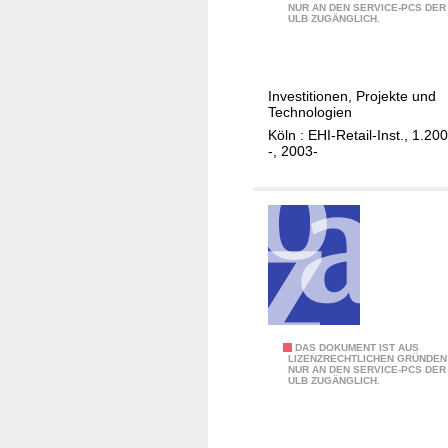
-
i
i
NUR AN DEN SERVICE-PCS DER
T
ULB ZUGÄNGLICH.
O
m
s
-
n
E
c
T
l
i
h
r
i
n
Investitionen, Projekte und
e
e
Technologien
n
z
G
n
Köln : EHI-Retail-Inst., 1.20
e
e
ü
d
-, 2003-
s
l
t
s
h
h
e
i
o
a
r
m
p
n
/
H
s
d
H
a
f
e
r
n
ü
l
s
d
r
.
g
e
p
.
K
DAS DOKUMENT IST AUS
.
l
LIZENZRECHTLICHEN GRÜNDEN
h
.
NUR AN DEN SERVICE-PCS DER
a
:
.
ULB ZUGÄNGLICH.
y
r
E
.
s
t
H
.
i
e
I