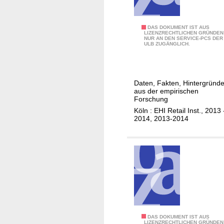
e
-
o
w
O
r
e
E
DAS DOKUMENT IST AUS
n
.
LIZENZRECHTLICHEN GRÜNDEN
NUR AN DEN SERVICE-PCS DER
i
n
l
.
ULB ZUGÄNGLICH.
l
e
i
.
s
r
n
2
g
e
Daten, Fakten, Hintergründ
5
i
s
aus der empirischen
0
e
Forschung
h
g
m
Köln : EHI Retail Inst., 2013 
o
2014, 2013-2014
r
a
p
ö
n
s
ß
a
f
t
g
ü
e
e
r
n
m
p
B
e
h
2
n
y
C
t
s
I
DAS DOKUMENT IST AUS
LIZENZRECHTLICHEN GRÜNDEN