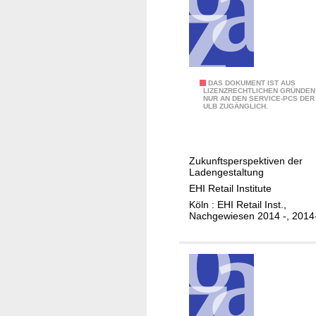
z
i
0
.
n
0
.
g
u
.
m
m
:
o
s
M
n
a
E
DAS DOKUMENT IST AUS
LIZENZRECHTLICHEN GRÜNDEN
a
i
NUR AN DEN SERVICE-PCS DER
t
H
ULB ZUGÄNGLICH.
r
t
z
I
k
o
s
-
t
r
t
L
Zukunftsperspektiven der
s
ä
a
Ladengestaltung
t
r
d
EHI Retail Institute
u
k
e
Köln : EHI Retail Inst.,
d
s
n
Nachgewiesen 2014 -, 2014
i
t
-
e
e
M
d
n
o
e
B
n
r
2
i
j
C
t