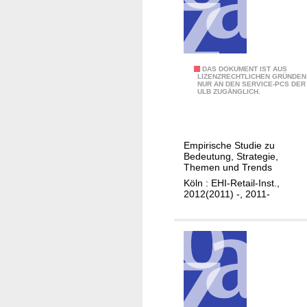
r
.
u
.
k
.
t
u
P
DAS DOKUMENT IST AUS
LIZENZRECHTLICHEN GRÜNDEN
r
NUR AN DEN SERVICE-PCS DER
R
ULB ZUGÄNGLICH.
d
i
e
m
s
H
H
Empirische Studie zu
a
Bedeutung, Strategie,
a
n
Themen und Trends
n
d
Köln : EHI-Retail-Inst.,
d
2012(2011) -, 2011-
e
e
l
l
s
m
i
t
M