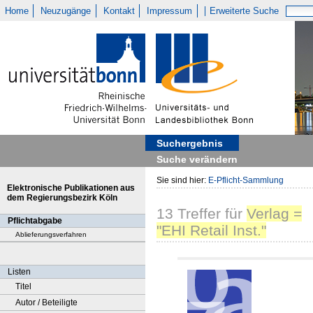
Home
Neuzugänge
Kontakt
Impressum
Erweiterte Suche
Suchergebnis
Suche verändern
Sie sind hier:
E-Pflicht-Sammlung
Elektronische Publikationen aus
dem Regierungsbezirk Köln
13
Treffer
für
Verlag =
Pflichtabgabe
"EHI Retail Inst."
Ablieferungsverfahren
Listen
Titel
Autor / Beteiligte