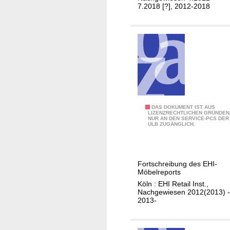
r
y
t
7.2018 [?], 2012-2018
s
/
s
i
t
H
t
s
e
r
e
t
m
s
m
a
e
g
e
.
i
:
m
E
E
H
M
DAS DOKUMENT IST AUS
i
LIZENZRECHTLICHEN GRÜNDEN
I
NUR AN DEN SERVICE-PCS DER
a
n
ULB ZUGÄNGLICH.
R
r
z
e
k
e
t
t
l
Fortschreibung des EHI-
a
v
h
Möbelreports
i
o
a
Köln : EHI Retail Inst.,
l
l
n
Nachgewiesen 2012(2013) -
2013-
I
u
d
n
m
e
s
e
l