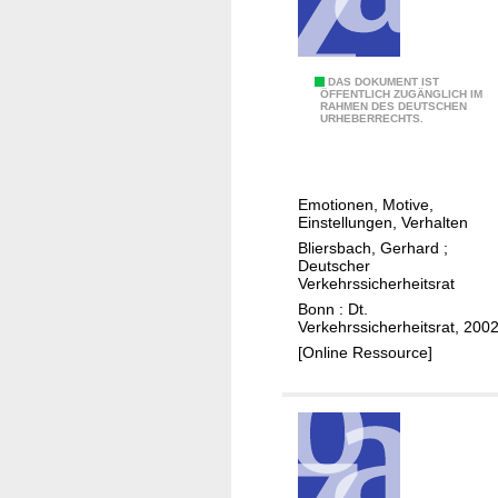
G
DAS DOKUMENT IST
ÖFFENTLICH ZUGÄNGLICH IM
RAHMEN DES DEUTSCHEN
e
URHEBERRECHTS.
f
ü
h
Emotionen, Motive,
l
Einstellungen, Verhalten
s
Bliersbach, Gerhard
;
w
Deutscher
Verkehrssicherheitsrat
e
Bonn : Dt.
l
Verkehrssicherheitsrat, 200
t
[Online Ressource]
e
n
i
m
S
t