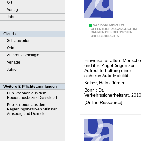
Ort
Verlag
Jahr
F
DAS DOKUMENT IST
ÖFFENTLICH ZUGÄNGLICH IM
RAHMEN DES DEUTSCHEN
i
Clouds
URHEBERRECHTS.
t
Schlagwörter
u
Orte
n
Autoren / Beteiligte
Hinweise für ältere Mensch
d
Verlage
und ihre Angehörigen zur
A
Jahre
Aufrechterhaltung einer
sicheren Auto-Mobilität
u
Kaiser, Heinz Jürgen
t
Weitere E-Pflichtsammlungen
Bonn : Dt.
o
Publikationen aus dem
Verkehrssicherheitsrat, 201
Regierungsbezirk Düsseldorf
-
[Online Ressource]
Publikationen aus den
m
Regierungsbezirken Münster,
o
Arnsberg und Detmold
b
i
l