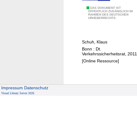
D
DAS DOKUMENT IST
ÖFFENTLICH ZUGÄNGLICH IM
RAHMEN DES DEUTSCHEN
e
URHEBERRECHTS.
r
S
i
Schuh, Klaus
c
Bonn : Dt.
h
Verkehrssicherheitsrat, 2011
e
[Online Ressource]
r
h
e
i
Impressum
Datenschutz
t
Visual Library Server 2026
s
g
u
r
t
-