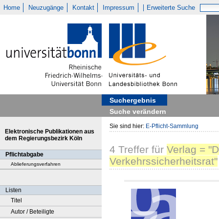
Home
Neuzugänge
Kontakt
Impressum
Erweiterte Suche
Suchergebnis
Suche verändern
Sie sind hier:
E-Pflicht-Sammlung
Elektronische Publikationen aus
dem Regierungsbezirk Köln
4
Treffer
für
Verlag = "D
Pflichtabgabe
Verkehrssicherheitsrat"
Ablieferungsverfahren
Listen
Titel
Autor / Beteiligte