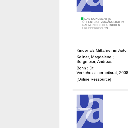
r
a
ß
G
DAS DOKUMENT IST
ÖFFENTLICH ZUGÄNGLICH IM
e
RAHMEN DES DEUTSCHEN
e
URHEBERRECHTS.
n
s
v
c
e
h
Kinder als Mitfahrer im Auto
r
n
Kellner, Magdalene
;
k
a
Bergmeier, Andreas
e
l
Bonn : Dt.
h
l
Verkehrssicherheitsrat, 200
r
t
[Online Ressource]
?
!