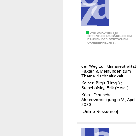
t
e
r
s
v
S
DAS DOKUMENT IST
ÖFFENTLICH ZUGÄNGLICH IM
o
RAHMEN DES DEUTSCHEN
u
URHEBERRECHTS.
r
s
s
t
o
a
der Weg zur Klimaneutralität
r
i
Fakten & Meinungen zum
g
n
Thema Nachhaltigkeit
e
a
Kaiser, Birgit (Hrsg.)
;
Staschöfsky, Erik (Hrsg.)
b
Köln : Deutsche
l
Aktuarvereinigung e.V., April
e
2020
F
[Online Ressource]
i
n
a