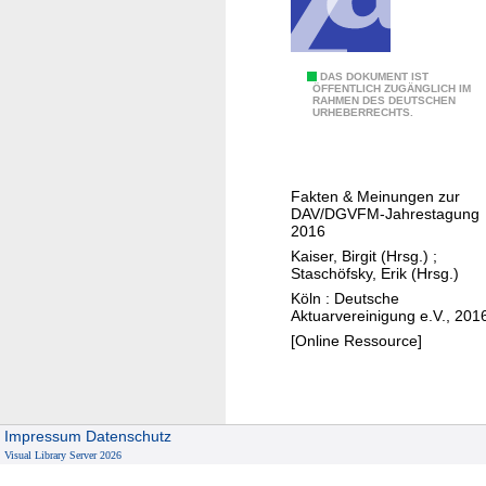
s
r
v
r
e
i
Z
DAS DOKUMENT IST
r
e
ÖFFENTLICH ZUGÄNGLICH IM
RAHMEN DES DEUTSCHEN
u
s
URHEBERRECHTS.
r
k
i
e
u
c
r
n
h
e
Fakten & Meinungen zur
f
e
DAV/DGVFM-Jahrestagung
p
t
r
2016
o
s
u
Kaiser, Birgit (Hrsg.)
;
r
Staschöfsky, Erik (Hrsg.)
t
n
t
Köln : Deutsche
h
g
.
Aktuarvereinigung e.V., 201
e
.
[Online Ressource]
m
.
e
n
D
Impressum
Datenschutz
i
Visual Library Server 2026
g