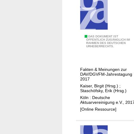
,
C
y
b
e
H
DAS DOKUMENT IST
r
ÖFFENTLICH ZUGÄNGLICH IM
RAHMEN DES DEUTSCHEN
e
r
URHEBERRECHTS.
r
i
a
s
u
k
Fakten & Meinungen zur
s
&
DAV/DGVFM-Jahrestagung
f
2017
K
o
Kaiser, Birgit (Hrsg.)
;
I
Staschöfsky, Erik (Hrsg.)
r
:
Köln : Deutsche
d
W
Aktuarvereinigung e.V., 201
e
a
[Online Ressource]
r
n
u
d
n
e