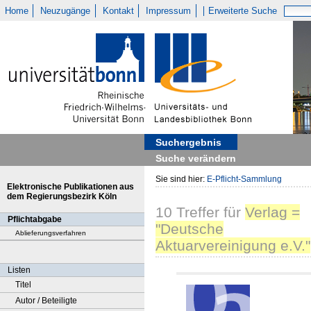
Home
Neuzugänge
Kontakt
Impressum
Erweiterte Suche
Suchergebnis
Suche verändern
Sie sind hier:
E-Pflicht-Sammlung
Elektronische Publikationen aus
dem Regierungsbezirk Köln
10
Treffer
für
Verlag =
Pflichtabgabe
"Deutsche
Ablieferungsverfahren
Aktuarvereinigung e.V."
Listen
Titel
Autor / Beteiligte