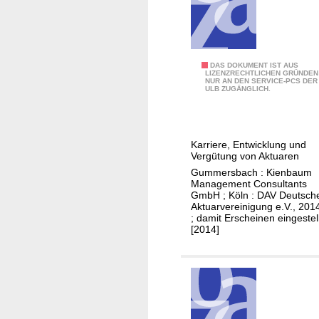
t
a
b
i
V
DAS DOKUMENT IST AUS
LIZENZRECHTLICHEN GRÜNDEN
l
NUR AN DEN SERVICE-PCS DER
e
ULB ZUGÄNGLICH.
i
r
t
g
ä
ü
t
Karriere, Entwicklung und
t
Vergütung von Aktuaren
i
u
Gummersbach : Kienbaum
n
n
Management Consultants
d
GmbH ; Köln : DAV Deutsch
g
Aktuarvereinigung e.V., 201
e
s
; damit Erscheinen eingestell
r
[2014]
-
L
u
e
n
b
d
e
K
n
a