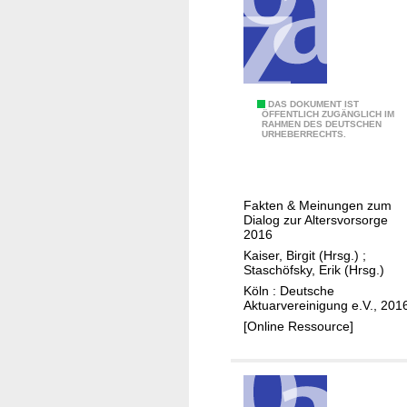
d
i
e
A
l
R
DAS DOKUMENT IST
t
ÖFFENTLICH ZUGÄNGLICH IM
RAHMEN DES DEUTSCHEN
e
e
URHEBERRECHTS.
f
r
o
s
r
v
Fakten & Meinungen zum
m
o
Dialog zur Altersvorsorge
p
2016
r
r
Kaiser, Birgit (Hrsg.)
;
s
Staschöfsky, Erik (Hrsg.)
o
o
Köln : Deutsche
j
r
Aktuarvereinigung e.V., 201
e
g
[Online Ressource]
k
e
t
A
l