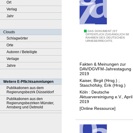
Ort
Verlag
Jahr
A
DAS DOKUMENT IST
Clouds
ÖFFENTLICH ZUGÄNGLICH IM
RAHMEN DES DEUTSCHEN
Schlagwörter
l
URHEBERRECHTS.
Orte
t
Autoren / Beteiligte
e
Verlage
r
Fakten & Meinungen zur
Jahre
s
DAV/DGVFM-Jahrestagung
v
2019
o
Kaiser, Birgit (Hrsg.)
;
Weitere E-Pflichtsammlungen
Staschöfsky, Erik (Hrsg.)
r
Publikationen aus dem
Köln : Deutsche
Regierungsbezirk Düsseldorf
s
Aktuarvereinigung e.V., April
Publikationen aus den
o
2019
Regierungsbezirken Münster,
r
Arnsberg und Detmold
[Online Ressource]
g
e
i