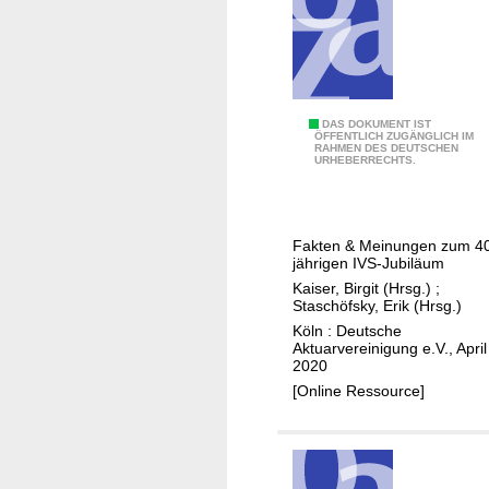
g
l
d
g
e
e
m
s
o
t
g
N
DAS DOKUMENT IST
a
ÖFFENTLICH ZUGÄNGLICH IM
r
RAHMEN DES DEUTSCHEN
e
l
URHEBERRECHTS.
a
u
t
f
e
e
i
I
n
Fakten & Meinungen zum 4
s
m
jährigen IVS-Jubiläum
c
p
Kaiser, Birgit (Hrsg.)
;
h
u
Staschöfsky, Erik (Hrsg.)
e
l
Köln : Deutsche
Aktuarvereinigung e.V., April
r
s
2020
W
e
[Online Ressource]
a
f
n
ü
d
r
e
d