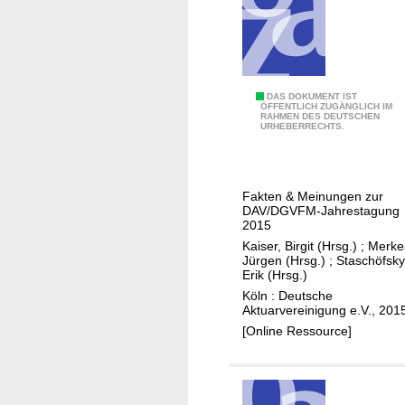
l
i
e
b
A
V
P
DAS DOKUMENT IST
ÖFFENTLICH ZUGÄNGLICH IM
RAHMEN DES DEUTSCHEN
e
URHEBERRECHTS.
r
s
p
Fakten & Meinungen zur
e
DAV/DGVFM-Jahrestagung
k
2015
t
Kaiser, Birgit (Hrsg.)
;
Merke
Jürgen (Hrsg.)
;
Staschöfsky
i
Erik (Hrsg.)
v
Köln : Deutsche
e
Aktuarvereinigung e.V., 201
n
[Online Ressource]
f
ü
r