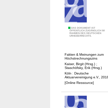
n
c
e
T
DAS DOKUMENT IST
ÖFFENTLICH ZUGÄNGLICH IM
RAHMEN DES DEUTSCHEN
r
URHEBERRECHTS.
a
n
s
Fakten & Meinungen zum
p
Höchstrechnungszins
a
Kaiser, Birgit (Hrsg.)
;
r
Staschöfsky, Erik (Hrsg.)
e
Köln : Deutsche
Aktuarvereinigung e.V., 201
n
[Online Ressource]
z
u
n
d
S