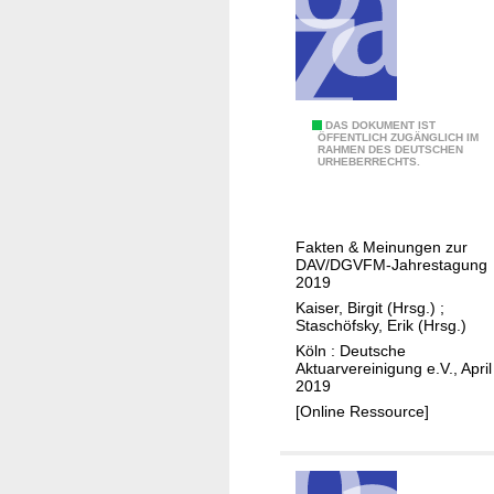
m
F
o
k
u
D
DAS DOKUMENT IST
s
ÖFFENTLICH ZUGÄNGLICH IM
RAHMEN DES DEUTSCHEN
i
URHEBERRECHTS.
g
i
t
Fakten & Meinungen zur
a
DAV/DGVFM-Jahrestagung
l
2019
i
Kaiser, Birgit (Hrsg.)
;
Staschöfsky, Erik (Hrsg.)
s
Köln : Deutsche
i
Aktuarvereinigung e.V., April
e
2019
r
[Online Ressource]
u
n
g