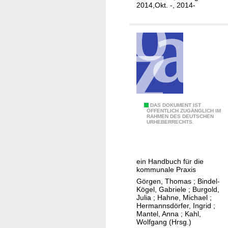
n
i
t
2014,Okt. -, 2014-
t
f
i
t
o
u
n
n
s
g
r
D
e
e
p
u
o
Q
DAS DOKUMENT IST
t
ÖFFENTLICH ZUGÄNGLICH IM
r
RAHMEN DES DEUTSCHEN
u
s
URHEBERRECHTS.
t
a
c
r
h
t
e
ein Handbuch für die
i
s
kommunale Praxis
e
F
Görgen, Thomas
;
Bindel-
r
Kögel, Gabriele
;
Burgold,
o
Julia
;
Hahne, Michael
;
s
r
Hermannsdörfer, Ingrid
;
b
u
Mantel, Anna
;
Kahl,
Wolfgang (Hrsg.)
e
m