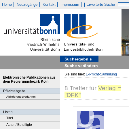
Home
Neuzugänge
Kontakt
Impressum
Erweiterte Suche
Suchergebnis
Suche verändern
Sie sind hier:
E-Pflicht-Sammlung
Elektronische Publikationen aus
dem Regierungsbezirk Köln
8
Treffer
für
Verlag =
Pflichtabgabe
"DFK"
Ablieferungsverfahren
Listen
Titel
Autor / Beteiligte