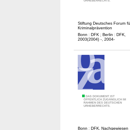
i
URHEBERRECHTS.
h
r
c
r
ä
k
e
v
l
Stiftung Deutsches Forum fü
s
e
u
Kriminalprävention
b
n
n
Bonn : DFK ; Berlin : DFK,
e
t
2003(2004) -, 2004-
g
r
i
e
i
o
n
c
n
h
s
t
m
.
a
.
n
.
a
P
DAS DOKUMENT IST
d
g
ÖFFENTLICH ZUGÄNGLICH IM
RAHMEN DES DEUTSCHEN
r
e
e
URHEBERRECHTS.
ä
r
m
v
S
e
e
t
n
Bonn : DFK, Nachgewiesen