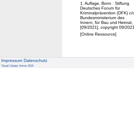
1. Auflage, Bonn : Stiftung
z
f
Deutsches Forum für
o
ü
Kriminalprävention (DFK) c/
Bundesministerium des
g
r
Innern, für Bau und Heimat,
e
K
[09/2021], copyright 09/202
n
r
[Online Ressource]
e
i
k
m
o
i
o
n
Impressum
Datenschutz
p
Visual Library Server 2026
a
e
l
r
p
a
r
t
ä
i
v
v
e
e
n
S
t
i
i