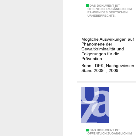
n
D
DAS DOKUMENT IST
g
ÖFFENTLICH ZUGÄNGLICH IM
RAHMEN DES DEUTSCHEN
e
D
URHEBERRECHTS.
m
e
o
u
g
t
Mögliche Auswirkungen auf
r
s
Phänomene der
a
Gewaltkriminalität und
c
Folgerungen für die
f
h
Prävention
i
e
Bonn : DFK, Nachgewiesen
s
Stand 2009 -, 2009-
s
c
F
h
o
e
r
r
u
W
m
a
f
n
ü
d
r
E
DAS DOKUMENT IST
e
K
ÖFFENTLICH ZUGÄNGLICH IM