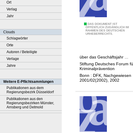
Ort
Verlag
Jahr
B
DAS DOKUMENT IST
ÖFFENTLICH ZUGÄNGLICH IM
RAHMEN DES DEUTSCHEN
e
Clouds
URHEBERRECHTS.
r
Schlagwörter
i
Orte
c
Autoren / Beteiligte
über das Geschäftsjahr ...
h
Verlage
Stiftung Deutsches Forum fü
t
Jahre
Kriminalprävention
d
Bonn : DFK, Nachgewiesen
e
2001/02(2002), 2002
Weitere E-Pflichtsammlungen
r
Publikationen aus dem
Regierungsbezirk Düsseldorf
S
Publikationen aus den
t
Regierungsbezirken Münster,
i
Arnsberg und Detmold
f
t
u