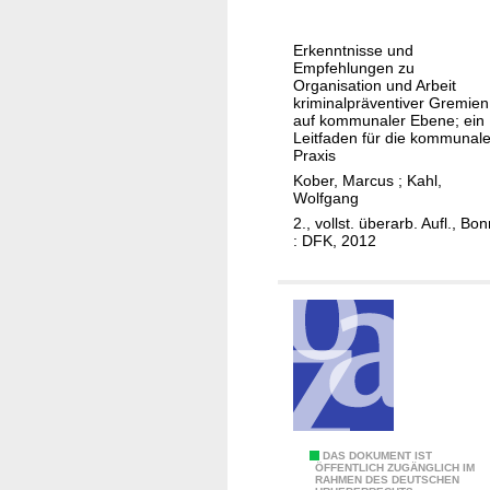
ä
u
.
o
v
l
z
Erkenntnisse und
e
s
i
Empfehlungen zu
n
e
Organisation und Arbeit
a
t
kriminalpräventiver Gremien
f
l
auf kommunaler Ebene; ein
i
ü
r
Leitfaden für die kommunal
o
Praxis
r
ä
n
Kober, Marcus
;
Kahl,
d
u
Wolfgang
s
a
m
2., vollst. überarb. Aufl., Bo
m
s
l
: DFK, 2012
a
k
i
n
o
c
a
m
h
g
m
e
e
u
r
m
n
E
e
a
n
n
l
t
t
J
DAS DOKUMENT IST
e
w
ÖFFENTLICH ZUGÄNGLICH IM
RAHMEN DES DEUTSCHEN
a
P