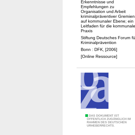
o
Erkenntnisse und
s
&
m
Empfehlungen zu
e
Organisation und Arbeit
G
i
kriminalpräventiver Gremien
f
e
s
auf kommunaler Ebene; ein
ü
Leitfaden für die kommunal
w
c
Praxis
r
a
h
Stiftung Deutsches Forum fü
d
l
e
Kriminalprävention
a
t
r
Bonn : DFK, [2006]
s
p
P
[Online Ressource]
k
r
r
o
ä
o
m
v
z
m
e
e
u
n
s
n
t
s
a
i
e
l
o
u
e
I
DAS DOKUMENT IST
n
n
ÖFFENTLICH ZUGÄNGLICH IM
P
RAHMEN DES DEUTSCHEN
m
.
d
URHEBERRECHTS.
r
p
.
s