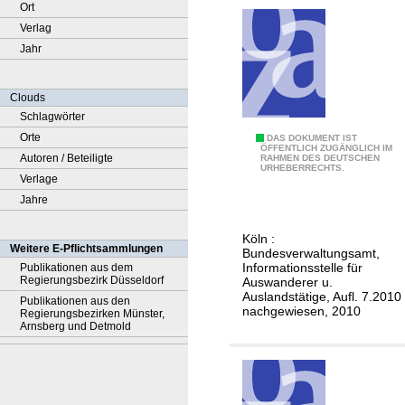
Ort
Verlag
Jahr
Clouds
Schlagwörter
Orte
I
DAS DOKUMENT IST
ÖFFENTLICH ZUGÄNGLICH IM
Autoren / Beteiligte
RAHMEN DES DEUTSCHEN
n
URHEBERRECHTS.
Verlage
f
Jahre
o
r
Köln :
m
Weitere E-Pflichtsammlungen
Bundesverwaltungsamt,
a
Informationsstelle für
Publikationen aus dem
Regierungsbezirk Düsseldorf
Auswanderer u.
t
Auslandstätige, Aufl. 7.2010
Publikationen aus den
i
nachgewiesen, 2010
Regierungsbezirken Münster,
Arnsberg und Detmold
o
n
e
n