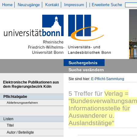
Home
Neuzugänge
Kontakt
Impressum
Erweiterte Suche
Suchergebnis
Suche verändern
Sie sind hier:
E-Pflicht-Sammlung
Elektronische Publikationen aus
dem Regierungsbezirk Köln
5
Treffer
für
Verlag =
Pflichtabgabe
"Bundesverwaltungsam
Ablieferungsverfahren
Informationsstelle für
Auswanderer u.
Listen
Auslandstätige"
Titel
Autor / Beteiligte