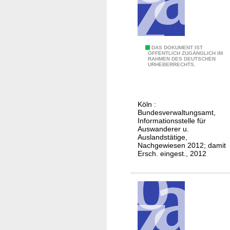
f
ü
r
A
I
DAS DOKUMENT IST
u
ÖFFENTLICH ZUGÄNGLICH IM
RAHMEN DES DEUTSCHEN
n
s
URHEBERRECHTS.
f
w
o
a
r
n
Köln :
m
d
Bundesverwaltungsamt,
a
Informationsstelle für
e
Auswanderer u.
t
r
Auslandstätige,
i
e
Nachgewiesen 2012; damit
Ersch. eingest., 2012
o
r
n
u
e
n
n
d
f
A
ü
u
r
s