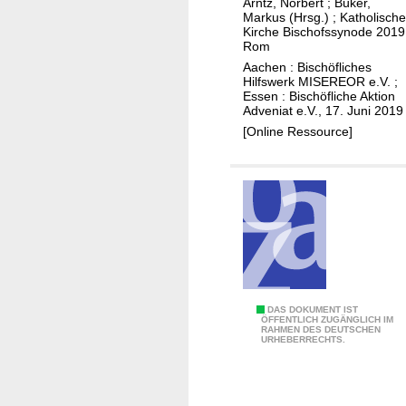
Arntz, Norbert
;
Büker,
n
Markus (Hrsg.)
;
Katholische
Kirche Bischofssynode 2019
Rom
Aachen : Bischöfliches
Hilfswerk MISEREOR e.V. ;
Essen : Bischöfliche Aktion
Adveniat e.V., 17. Juni 2019
[Online Ressource]
A
DAS DOKUMENT IST
ÖFFENTLICH ZUGÄNGLICH IM
RAHMEN DES DEUTSCHEN
m
URHEBERRECHTS.
a
z
o