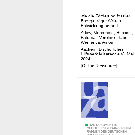
m
g
a
e
wie die Förderung fossiler
u
b
Energieträger Afrikas
s
r
Entwicklung hemmt
d
a
Adow, Mohamed
;
Hussein,
Fatuma
;
Verolme, Hans
;
e
n
Wemanya, Amos
m
n
Aachen : Bischöfliches
G
t
Hilfswerk Misereor e.V., Mai
l
2024
e
[Online Ressource]
i
c
h
g
e
w
i
c
B
DAS DOKUMENT IST
h
ÖFFENTLICH ZUGÄNGLICH IM
RAHMEN DES DEUTSCHEN
a
URHEBERRECHTS.