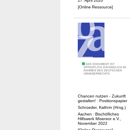
27. April 2020
r
h
[Online Ressource]
d
d
e
e
r
n
t
K
g
o
l
h
o
l
b
e
a
M
DAS DOKUMENT IST
a
ÖFFENTLICH ZUGÄNGLICH IM
l
RAHMEN DES DEUTSCHEN
o
b
URHEBERRECHTS.
e
b
b
V
i
a
e
l
u
Chancen nutzen - Zukunft
r
i
i
gestalten! : Positionspapier
a
t
n
Schroeder, Kathrin (Hrsg.)
n
ä
E
Aachen : Bischöfliches
t
t
l
Hilfswerk Misereor e.V.,
November 2022
w
f
C
[Online Ressource]