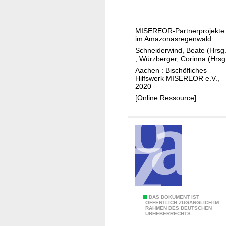
a
z
o
MISEREOR-Partnerprojekte
n
im Amazonasregenwald
i
Schneiderwind, Beate (Hrsg.
e
;
Würzberger, Corinna (Hrsg
n
Aachen : Bischöfliches
Hilfswerk MISEREOR e.V.,
:
2020
e
[Online Ressource]
i
n
L
e
b
e
n
s
r
A
DAS DOKUMENT IST
ÖFFENTLICH ZUGÄNGLICH IM
a
RAHMEN DES DEUTSCHEN
u
URHEBERRECHTS.
u
s