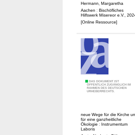
g
Hermann, Margaretha
Aachen : Bischöfliches
Hilfswerk Misereor e.V., 202
[Online Ressource]
A
DAS DOKUMENT IST
ÖFFENTLICH ZUGÄNGLICH IM
RAHMEN DES DEUTSCHEN
m
URHEBERRECHTS.
a
z
o
neue Wege für die Kirche u
n
für eine ganzheitliche
i
Ökologie : Instrumentum
Laboris
e