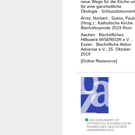
neue Wege für die Kirche u
n
für eine ganzheitliche
i
Ökologie : Schlussdokument
e
Arntz, Norbert
;
Suess, Paul
(Hrsg.)
;
Katholische Kirche
n
Bischofssynode 2019 Rom
Aachen : Bischöfliches
Hilfswerk MISEREOR e.V. ;
Essen : Bischöfliche Aktion
Adveniat e.V., 25. Oktober
2019
[Online Ressource]
A
DAS DOKUMENT IST
ÖFFENTLICH ZUGÄNGLICH IM
RAHMEN DES DEUTSCHEN
m
URHEBERRECHTS.