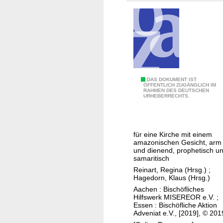
M
i
i
s
s
e
e
n
r
a
e
n
o
n
r
K
DAS DOKUMENT IST
ÖFFENTLICH ZUGÄNGLICH IM
e
-
RAHMEN DES DEUTSCHEN
a
URHEBERRECHTS.
h
H
t
m
u
a
e
n
k
n
für eine Kirche mit einem
g
o
amazonischen Gesicht, arm
e
m
und dienend, prophetisch u
samaritisch
r
b
Reinart, Regina (Hrsg.)
;
t
e
Hagedorn, Klaus (Hrsg.)
u
n
Aachen : Bischöfliches
c
p
Hilfswerk MISEREOR e.V. ;
Essen : Bischöfliche Aktion
h
a
Adveniat e.V., [2019], © 201
i
k