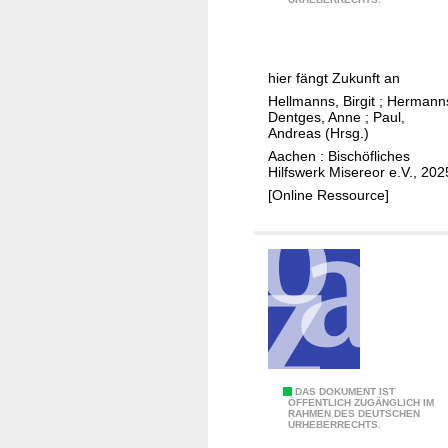
t
u
s
t
hier fängt Zukunft an
e
Hellmanns, Birgit
;
Hermann
i
Dentges, Anne
;
Paul,
n
Andreas (Hrsg.)
e
Aachen : Bischöfliches
Hilfswerk Misereor e.V., 202
f
[Online Ressource]
ü
r
e
i
n
e
n
K
i
E
DAS DOKUMENT IST
ÖFFENTLICH ZUGÄNGLICH IM
n
RAHMEN DES DEUTSCHEN
s
URHEBERRECHTS.
d
r