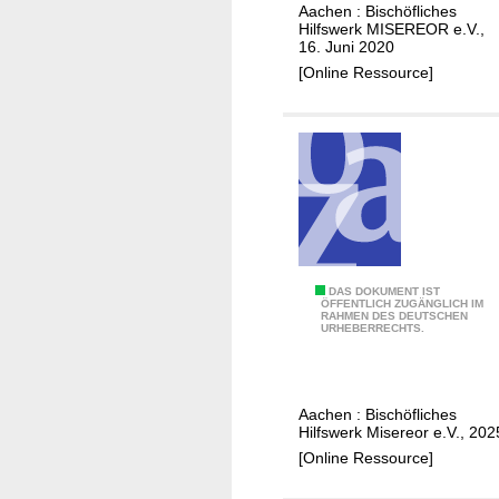
o
s
Aachen : Bischöfliches
Hilfswerk MISEREOR e.V.,
r
c
16. Juni 2020
d
h
[Online Ressource]
e
e
r
n
u
r
n
e
g
c
e
h
n
t
g
e
l
I
DAS DOKUMENT IST
ÖFFENTLICH ZUGÄNGLICH IM
o
RAHMEN DES DEUTSCHEN
n
URHEBERRECHTS.
b
f
a
o
l
s
Aachen : Bischöfliches
e
z
Hilfswerk Misereor e.V., 202
r
u
[Online Ressource]
K
m
r