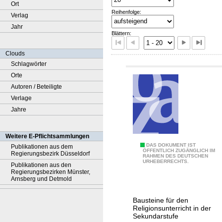
Ort
Reihenfolge:
Verlag
Jahr
Blättern:
Clouds
Schlagwörter
Orte
Autoren / Beteiligte
Verlage
Jahre
Weitere E-Pflichtsammlungen
A
DAS DOKUMENT IST
Publikationen aus dem
ÖFFENTLICH ZUGÄNGLICH IM
Regierungsbezirk Düsseldorf
RAHMEN DES DEUTSCHEN
m
URHEBERRECHTS.
Publikationen aus den
A
Regierungsbezirken Münster,
Arnsberg und Detmold
n
f
Bausteine für den
a
Religionsunterricht in der
n
Sekundarstufe