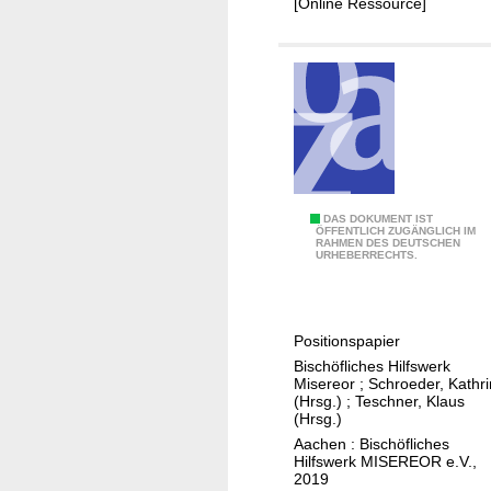
[Online Ressource]
n
t
L
f
e
ü
i
r
c
d
h
a
t
s
e
g
r
e
K
DAS DOKUMENT IST
ÖFFENTLICH ZUGÄNGLICH IM
S
m
RAHMEN DES DEUTSCHEN
l
URHEBERRECHTS.
p
e
i
r
i
m
a
n
a
c
Positionspapier
s
g
h
Bischöfliches Hilfswerk
a
e
Misereor
;
Schroeder, Kathri
e
m
r
(Hrsg.)
;
Teschner, Klaus
e
(Hrsg.)
e
H
Aachen : Bischöfliches
c
Hilfswerk MISEREOR e.V.,
a
h
2019