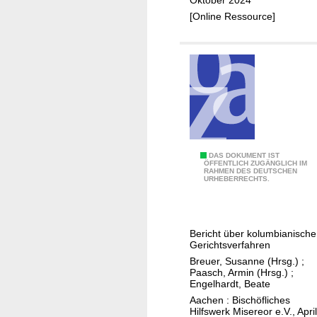
n
c
[Online Ressource]
z
h
i
t
e
e
r
i
u
n
n
d
g
e
r
A
M
DAS DOKUMENT IST
ÖFFENTLICH ZUGÄNGLICH IM
r
RAHMEN DES DEUTSCHEN
e
URHEBERRECHTS.
b
n
e
s
i
c
Bericht über kolumbianische
t
h
Gerichtsverfahren
v
e
Breuer, Susanne (Hrsg.)
;
o
n
Paasch, Armin (Hrsg.)
;
Engelhardt, Beate
n
r
Aachen : Bischöfliches
M
e
Hilfswerk Misereor e.V., April