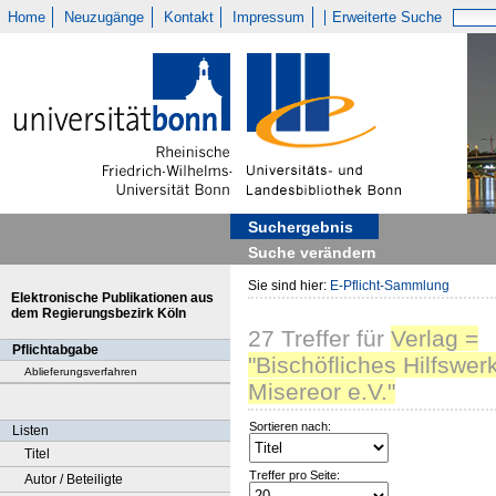
Home
Neuzugänge
Kontakt
Impressum
Erweiterte Suche
Suchergebnis
Suche verändern
Sie sind hier:
E-Pflicht-Sammlung
Elektronische Publikationen aus
dem Regierungsbezirk Köln
27
Treffer
für
Verlag =
Pflichtabgabe
"Bischöfliches Hilfswer
Ablieferungsverfahren
Misereor e.V."
Sortieren nach:
Listen
Titel
Treffer pro Seite:
Autor / Beteiligte