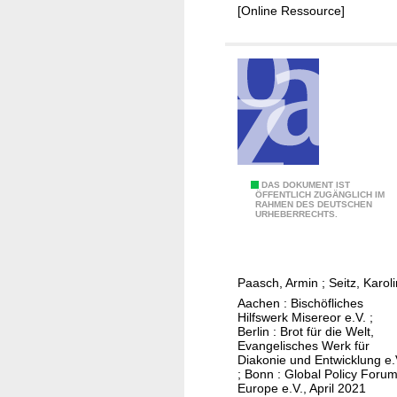
u
t
[Online Ressource]
s
e
s
B
a
u
e
n
L
DAS DOKUMENT IST
ÖFFENTLICH ZUGÄNGLICH IM
RAHMEN DES DEUTSCHEN
i
URHEBERRECHTS.
e
f
e
Paasch, Armin
;
Seitz, Karol
r
Aachen : Bischöfliches
k
Hilfswerk Misereor e.V. ;
e
Berlin : Brot für die Welt,
Evangelisches Werk für
t
Diakonie und Entwicklung e.
t
; Bonn : Global Policy Foru
Europe e.V., April 2021
e