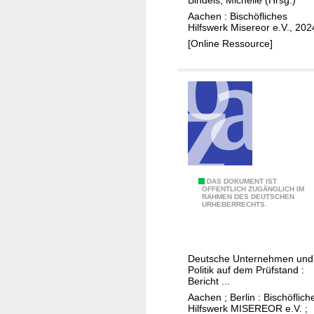
k
f
e
Aachen : Bischöfliches
t
ü
i
Hilfswerk Misereor e.V., 202
i
r
T
[Online Ressource]
o
A
a
n
l
t
2
l
0
e
2
C
6
h
a
l
l
G
DAS DOKUMENT IST
ÖFFENTLICH ZUGÄNGLICH IM
e
RAHMEN DES DEUTSCHEN
l
URHEBERRECHTS.
n
o
g
b
e
a
Deutsche Unternehmen und
l
Politik auf dem Prüfstand :
e
Bericht ...
A
Aachen ; Berlin : Bischöflich
Hilfswerk MISEREOR e.V. ;
g