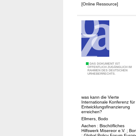
[Online Ressource]
n
g
e
s
e
t
z
:
A
M
DAS DOKUMENT IST
u
ÖFFENTLICH ZUGÄNGLICH IM
RAHMEN DES DEUTSCHEN
e
URHEBERRECHTS.
f
h
s
r
t
u
a
was kann die Vierte
n
Internationale Konferenz für
n
d
Entwicklungsfinanzierung
d
erreichen?
b
d
Ellmers, Bodo
e
e
Aachen : Bischöfliches
s
r
Hilfswerk Misereor e.V. ; Bo
s
: Global Policy Forum Europ