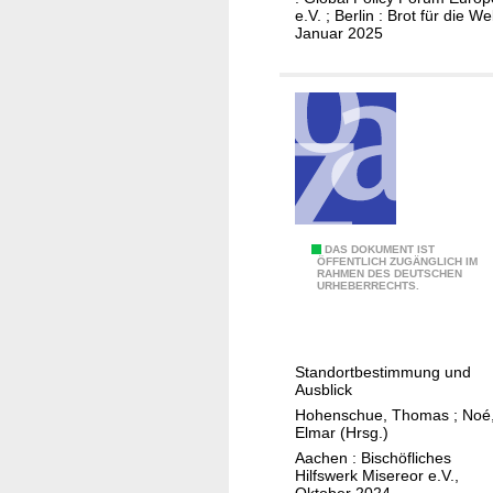
L
e.V. ; Berlin : Brot für die Wel
e
o
Januar 2025
r
b
e
b
E
y
n
i
t
s
w
t
i
e
c
n
k
M
DAS DOKUMENT IST
ÖFFENTLICH ZUGÄNGLICH IM
l
RAHMEN DES DEUTSCHEN
e
URHEBERRECHTS.
u
n
n
s
g
c
Standortbestimmung und
s
h
Ausblick
f
e
Hohenschue, Thomas
;
Noé
i
n
Elmar (Hrsg.)
n
r
Aachen : Bischöfliches
a
Hilfswerk Misereor e.V.,
e
Oktober 2024