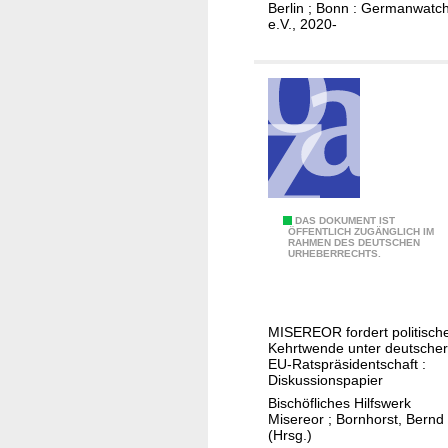
Berlin ; Bonn : Germanwatc
r
e.V., 2020-
a
r
w
i
r
t
s
c
D
DAS DOKUMENT IST
h
ÖFFENTLICH ZUGÄNGLICH IM
RAHMEN DES DEUTSCHEN
i
a
URHEBERRECHTS.
e
f
H
t
e
u
MISEREOR fordert politisch
r
n
Kehrtwende unter deutscher
a
EU-Ratspräsidentschaft :
d
Diskussionspapier
u
M
Bischöfliches Hilfswerk
s
e
Misereor
;
Bornhorst, Bernd
f
n
(Hrsg.)