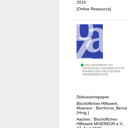
i
c
2019
s
h
[Online Ressource]
e
t
r
s
e
v
o
e
r
r
l
e
t
M
DAS DOKUMENT IST
z
ÖFFENTLICH ZUGÄNGLICH IM
RAHMEN DES DEUTSCHEN
I
u
URHEBERRECHTS.
S
n
E
g
R
e
Diskussionspapier
E
n
Bischöfliches Hilfswerk
O
d
Misereor
;
Bornhorst, Bernd
R
(Hrsg.)
u
f
Aachen : Bischöfliches
r
Hilfswerk MISEREOR e.V.,
o
c