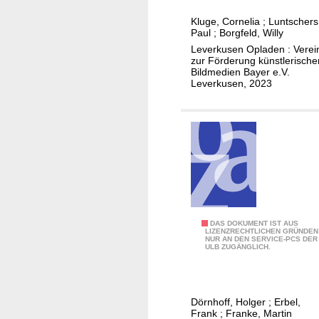
n
l
s
Kluge, Cornelia
;
Luntschers
d
o
t
Paul
;
Borgfeld, Willy
U
g
n
Leverkusen Opladen : Verei
m
z
a
zur Förderung künstlerische
Bildmedien Bayer e.V.
g
u
c
Leverkusen, 2023
e
r
h
b
A
t
u
u
"
n
s
g
s
)
t
e
l
l
K
DAS DOKUMENT IST AUS
LIZENZRECHTLICHEN GRÜNDEN
u
NUR AN DEN SERVICE-PCS DER
a
ULB ZUGÄNGLICH.
n
t
g
a
V
l
Dörnhoff, Holger
;
Erbel,
i
o
Frank
;
Franke, Martin