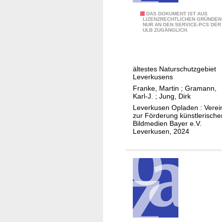
B
DAS DOKUMENT IST AUS
LIZENZRECHTLICHEN GRÜNDEN
NUR AN DEN SERVICE-PCS DER
i
ULB ZUGÄNGLICH.
l
d
e
ältestes Naturschutzgebiet
r
Leverkusens
d
Franke, Martin
;
Gramann,
e
Karl-J.
;
Jung, Dirk
r
Leverkusen Opladen : Verei
zur Förderung künstlerische
A
Bildmedien Bayer e.V.
u
Leverkusen, 2024
s
s
t
e
l
l
u
n