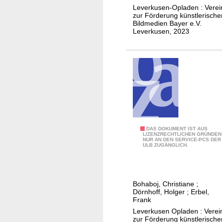
e
g
Leverkusen-Opladen : Verei
l
z
zur Förderung künstlerische
Bildmedien Bayer e.V.
f
u
Leverkusen, 2023
a
r
l
A
t
u
d
s
e
s
r
t
B
e
ä
l
u
l
K
DAS DOKUMENT IST AUS
LIZENZRECHTLICHEN GRÜNDEN
m
u
NUR AN DEN SERVICE-PCS DER
a
ULB ZUGÄNGLICH.
e
n
t
u
g
a
n
V
l
d
Bohaboj, Christiane
;
ö
o
Dörnhoff, Holger
;
Erbel,
W
g
g
Frank
ä
e
z
Leverkusen Opladen : Verei
l
zur Förderung künstlerische
l