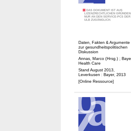
A
DAS DOKUMENT IST AUS
LIZENZRECHTLICHEN GRÜNDEN
NUR AN DEN SERVICE-PCS DER
u
ULB ZUGÄNGLICH.
f
d
e
Daten, Fakten & Argumente
n
zur gesundheitspolitischen
P
Diskussion
u
Annas, Marco (Hrsg.)
;
Baye
Health Care
n
Stand August 2013,
k
Leverkusen : Bayer, 2013
t
[Online Ressource]
g
e
b
r
a
c
h