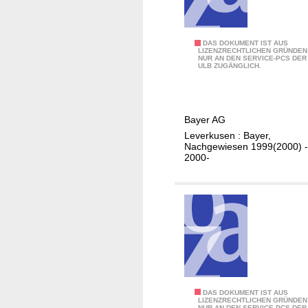
G
DAS DOKUMENT IST AUS
LIZENZRECHTLICHEN GRÜNDEN
NUR AN DEN SERVICE-PCS DER
e
ULB ZUGÄNGLICH.
s
c
h
Bayer AG
ä
Leverkusen : Bayer,
f
Nachgewiesen 1999(2000) -
t
2000-
s
b
e
r
i
c
h
t
I
DAS DOKUMENT IST AUS
LIZENZRECHTLICHEN GRÜNDEN
NUR AN DEN SERVICE-PCS DER