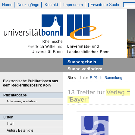
Home
Neuzugänge
Kontakt
Impressum
Erweiterte Suche
Suchergebnis
Suche verändern
Sie sind hier:
E-Pflicht-Sammlung
Elektronische Publikationen aus
dem Regierungsbezirk Köln
13
Treffer
für
Verlag =
Pflichtabgabe
"Bayer"
Ablieferungsverfahren
Listen
Titel
Autor / Beteiligte