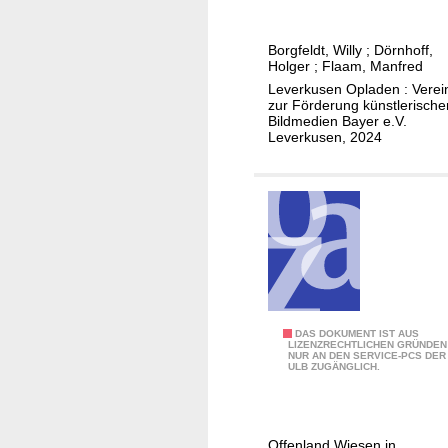
a
l
Borgfeldt, Willy
;
Dörnhoff,
o
Holger
;
Flaam, Manfred
g
Leverkusen Opladen : Verei
z
zur Förderung künstlerische
Bildmedien Bayer e.V.
u
Leverkusen, 2024
r
A
u
s
s
t
e
l
l
K
DAS DOKUMENT IST AUS
LIZENZRECHTLICHEN GRÜNDEN
u
NUR AN DEN SERVICE-PCS DER
a
ULB ZUGÄNGLICH.
n
t
g
a
A
l
Offenland Wiesen in