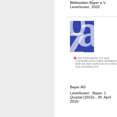
u
Bildmedien Bayer e.V.
d
i
r
Leverkusen, 2020
e
n
A
r
d
u
(
e
s
O
r
s
p
N
t
l
a
e
a
c
l
d
h
l
e
Z
DAS DOKUMENT IST AUS
b
u
LIZENZRECHTLICHEN GRÜNDEN
n
NUR AN DEN SERVICE-PCS DER
w
a
n
ULB ZUGÄNGLICH.
u
i
r
g
n
s
s
W
d
c
c
a
Bayer AG
U
h
h
s
Leverkusen : Bayer, 1.
m
e
a
s
Quartal (2015)-, 30. April
g
n
f
2015-
e
e
b
t
r
b
e
(
i