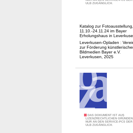
m
ULB ZUGÄNGLICH.
T
a
k
Katalog zur Fotoausstellung
t
11.10.-24.11.24 im Bayer
.
Erholungshaus in Leverkus
A
Leverkusen-Opladen : Verei
zur Förderung künstlerische
u
Bildmedien Bayer e.V.
s
Leverkusen, 2025
d
e
m
T
a
k
t
K
DAS DOKUMENT IST AUS
LIZENZRECHTLICHEN GRÜNDEN
NUR AN DEN SERVICE-PCS DER
a
ULB ZUGÄNGLICH.
t