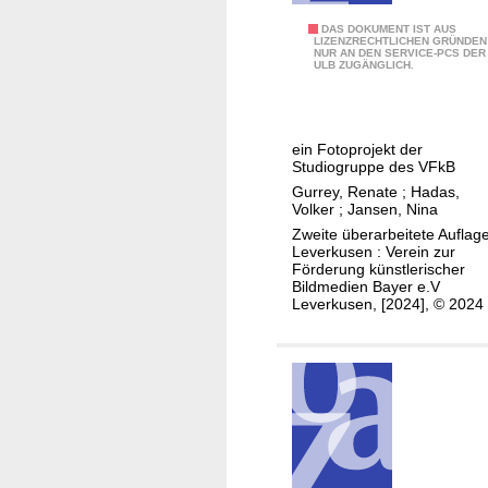
t
B
DAS DOKUMENT IST AUS
LIZENZRECHTLICHEN GRÜNDEN
NUR AN DEN SERVICE-PCS DER
e
ULB ZUGÄNGLICH.
t
t
g
ein Fotoprojekt der
e
Studiogruppe des VFkB
s
Gurrey, Renate
;
Hadas,
c
Volker
;
Jansen, Nina
h
Zweite überarbeitete Auflage
Leverkusen : Verein zur
i
Förderung künstlerischer
c
Bildmedien Bayer e.V
Leverkusen, [2024], © 2024
h
t
e
n