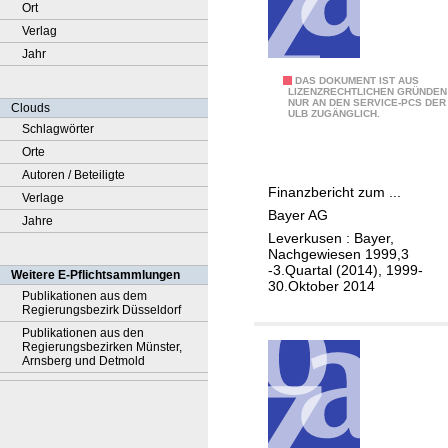
Ort
Verlag
Jahr
A
DAS DOKUMENT IST AUS
LIZENZRECHTLICHEN GRÜNDEN
NUR AN DEN SERVICE-PCS DER
k
Clouds
ULB ZUGÄNGLICH.
t
Schlagwörter
i
Orte
o
Autoren / Beteiligte
Finanzbericht zum ...
n
Verlage
Bayer AG
ä
Jahre
Leverkusen : Bayer,
r
Nachgewiesen 1999,3
s
-3.Quartal (2014), 1999-
Weitere E-Pflichtsammlungen
30.Oktober 2014
b
Publikationen aus dem
Regierungsbezirk Düsseldorf
r
Publikationen aus den
i
Regierungsbezirken Münster,
e
Arnsberg und Detmold
f