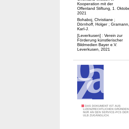
t
o
Kooperation mit der
e
g
Offenland Stiftung, 1. Oktob
2021
l
z
Bohaboj, Christiane
;
i
u
Dörnhoff, Holger
;
Gramann
e
r
Karl-J.
r
A
[Leverkusen] : Verein zur
N
Förderung künstlerischer
u
Bildmedien Bayer e.V.
a
s
Leverkusen, 2021
t
s
u
t
r
e
(
l
O
l
p
u
l
n
a
g
d
K
DAS DOKUMENT IST AUS
"
LIZENZRECHTLICHEN GRÜNDEN
e
NUR AN DEN SERVICE-PCS DER
a
K
ULB ZUGÄNGLICH.
n
t
u
u
a
n