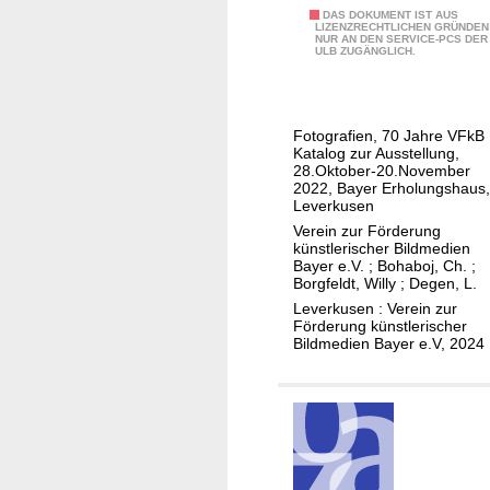
B
DAS DOKUMENT IST AUS
g
LIZENZRECHTLICHEN GRÜNDEN
NUR AN DEN SERVICE-PCS DER
i
G
ULB ZUGÄNGLICH.
l
r
d
o
e
n
Fotografien, 70 Jahre VFkB 
r
e
Katalog zur Ausstellung,
W
28.Oktober-20.November
n
2022, Bayer Erholungshaus,
e
b
Leverkusen
l
o
Verein zur Förderung
t
r
künstlerischer Bildmedien
Bayer e.V.
;
Bohaboj, Ch.
;
e
n
Borgfeldt, Willy
;
Degen, L.
n
Leverkusen : Verein zur
Förderung künstlerischer
Bildmedien Bayer e.V, 2024