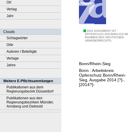
Ort
Verlag
Jahr
O
DAS DOKUMENT IST
Clouds
ÖFFENTLICH ZUGÄNGLICH IM
RAHMEN DES DEUTSCHEN
Schlagwörter
p
URHEBERRECHTS.
Orte
f
Autoren / Beteiligte
e
Verlage
r
Bonn/Rhein-Sieg
Jahre
h
Bonn : Arbeitskreis
i
Opferschutz Bonn/Rhein-
l
Sieg, Ausgabe 2014 [?]-,
Weitere E-Pflichtsammlungen
[2014?]-
f
Publikationen aus dem
Regierungsbezirk Düsseldorf
e
Publikationen aus den
Regierungsbezirken Münster,
Arnsberg und Detmold