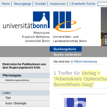
Home
Neuzugänge
Kontakt
Impressum
Erweiterte Suche
Suchergebnis
Suche verändern
Sie sind hier:
E-Pflicht-Sammlung
Elektronische Publikationen aus
dem Regierungsbezirk Köln
1
Treffer
für
Verlag =
Pflichtabgabe
"Arbeitskreis Opferschu
Ablieferungsverfahren
Bonn/Rhein-Sieg"
Listen
Titel
Autor / Beteiligte