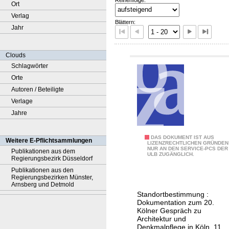
Ort
Verlag
Blättern:
Jahr
Clouds
Schlagwörter
Orte
Autoren / Beteiligte
Verlage
Jahre
2
DAS DOKUMENT IST AUS
Weitere E-Pflichtsammlungen
LIZENZRECHTLICHEN GRÜNDEN
NUR AN DEN SERVICE-PCS DER
0
Publikationen aus dem
ULB ZUGÄNGLICH.
Regierungsbezirk Düsseldorf
J
Publikationen aus den
a
Regierungsbezirken Münster,
Arnsberg und Detmold
h
Standortbestimmung :
r
Dokumentation zum 20.
e
Kölner Gespräch zu
Architektur und
G
Denkmalpflege in Köln, 11.