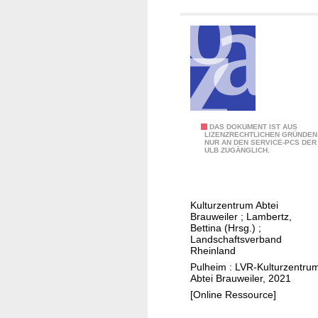
u
t
w
W
e
i
i
p
l
p
e
e
r
r
.
f
A
DAS DOKUMENT IST AUS
.
LIZENZRECHTLICHEN GRÜNDEN
ü
NUR AN DEN SERVICE-PCS DER
b
.
ULB ZUGÄNGLICH.
r
t
t
e
h
i
Kulturzentrum Abtei
R
Brauweiler
;
Lambertz,
u
Bettina (Hrsg.)
;
Landschaftsverband
n
Rheinland
d
Pulheim : LVR-Kulturzentru
g
Abtei Brauweiler, 2021
a
[Online Ressource]
n