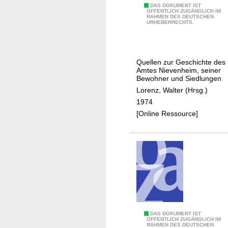
i
2
DAS DOKUMENT IST
l
ÖFFENTLICH ZUGÄNGLICH IM
v
RAHMEN DES DEUTSCHEN
:
s
URHEBERRECHTS.
e
G
d
i
o
i
m
h
e
Quellen zur Geschichte des
R
r
T
Amtes Nievenheim, seiner
h
,
Bewohner und Siedlungen
ö
e
N
Lorenz, Walter (Hrsg.)
c
i
i
1974
h
n
e
[Online Ressource]
t
-
v
e
E
e
r
r
n
b
f
h
e
t
e
t
-
i
r
K
m
e
r
,
f
1
DAS DOKUMENT IST
e
S
f
ÖFFENTLICH ZUGÄNGLICH IM
RAHMEN DES DEUTSCHEN
: