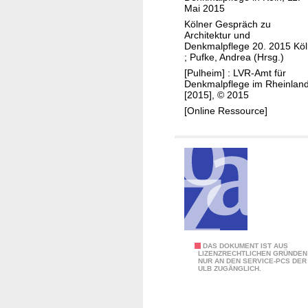
a
Mai 2015
r
Kölner Gespräch zu
Architektur und
t
Denkmalpflege 20. 2015 Kö
e
;
Pufke, Andrea (Hrsg.)
n
[Pulheim] : LVR-Amt für
Denkmalpflege im Rheinland
d
[2015], © 2015
e
[Online Ressource]
n
k
m
a
l
p
f
l
e
7
DAS DOKUMENT IST AUS
LIZENZRECHTLICHEN GRÜNDEN
g
NUR AN DEN SERVICE-PCS DER
5
ULB ZUGÄNGLICH.
e
J
a