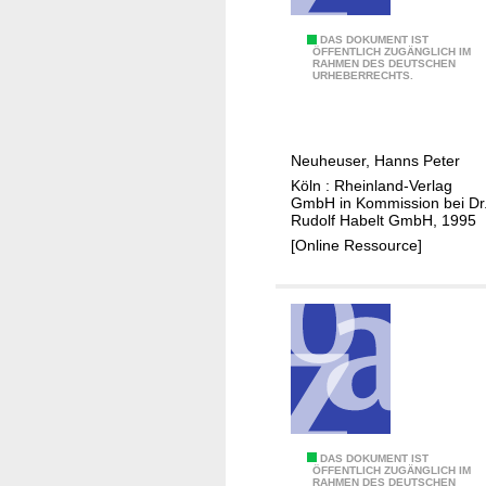
e
d
I
DAS DOKUMENT IST
ÖFFENTLICH ZUGÄNGLICH IM
e
RAHMEN DES DEUTSCHEN
n
URHEBERRECHTS.
r
v
s
e
t
n
ä
Neuheuser, Hanns Peter
t
d
Köln : Rheinland-Verlag
a
GmbH in Kommission bei Dr
t
r
Rudolf Habelt GmbH, 1995
e
d
[Online Ressource]
b
e
a
r
u
ä
l
l
i
t
c
e
h
s
e
t
n
I
DAS DOKUMENT IST
e
ÖFFENTLICH ZUGÄNGLICH IM
RAHMEN DES DEUTSCHEN