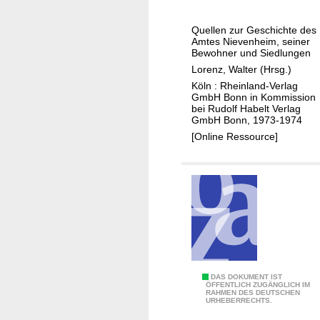
r
a
r
e
,
b
e
i
Quellen zur Geschichte des
N
e
i
Amtes Nievenheim, seiner
b
i
Bewohner und Siedlungen
r
s
l
e
Lorenz, Walter (Hrsg.)
g
a
i
v
Köln : Rheinland-Verlag
r
c
GmbH Bonn in Kommission
e
c
bei Rudolf Habelt Verlag
h
n
GmbH Bonn, 1973-1974
h
e
h
[Online Ressource]
i
n
e
v
A
i
D
d
m
ü
e
,
r
l
S
e
s
t
n
e
r
r
a
z
D
DAS DOKUMENT IST
b
ÖFFENTLICH ZUGÄNGLICH IM
i
RAHMEN DES DEUTSCHEN
i
e
URHEBERRECHTS.
e
e
r