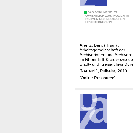
l
t
e
r
F
DAS DOKUMENT IST
r
u
ÖFFENTLICH ZUGÄNGLICH IM
RAHMEN DES DEUTSCHEN
u
n
c
URHEBERRECHTS.
n
t
d
i
g
o
Arentz, Berit (Hrsg.)
;
r
n
Arbeitsgemeinschaft der
u
Archivarinnen und Archivare
u
im Rhein-Erft-Kreis sowie d
b
m
Stadt- und Kreisarchivs Dür
e
m
[Neuaufl.], Pulheim, 2010
n
e
[Online Ressource]
-
h
d
r
i
e
e
n
A
t
r
h
c
e
h
i