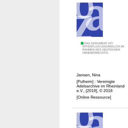
p
s
h
s
B
e
i
n
e
(
g
1
e
7
C
DAS DOKUMENT IST
l
ÖFFENTLICH ZUGÄNGLICH IM
4
RAHMEN DES DEUTSCHEN
h
e
URHEBERRECHTS.
9
r
b
-
i
e
1
s
n
8
Jansen, Nina
t
u
1
[Pulheim] : Vereinigte
i
n
Adelsarchive im Rheinland
3
a
e.V., [2018], © 2018
d
)
n
[Online Ressource]
d
F
e
r
r
a
R
n
a