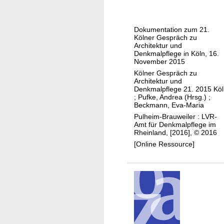
e
t
l
r
d
Dokumentation zum 21.
u
o
Kölner Gespräch zu
m
Architektur und
r
Denkmalpflege in Köln, 16.
e
f
November 2015
n
Kölner Gespräch zu
t
Architektur und
Denkmalpflege 21. 2015 Kö
e
;
Pufke, Andrea (Hrsg.)
;
u
Beckmann, Eva-Maria
n
Pulheim-Brauweiler : LVR-
Amt für Denkmalpflege im
d
Rheinland, [2016], © 2016
W
[Online Ressource]
e
r
k
z
e
u
g