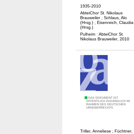
h
1935-2010
r
AbteiChor St. Nikolaus
e
Brauweiler
;
Schlaus, Alo
A
(Hrsg.)
;
Eisenreich, Claudia
(Hrsg.)
b
Pulheim : AbteiChor St.
t
Nikolaus Brauweiler, 2010
e
i
C
h
o
r
S
t
.
D
DAS DOKUMENT IST
ÖFFENTLICH ZUGÄNGLICH IM
N
RAHMEN DES DEUTSCHEN
a
URHEBERRECHTS.
i
s
k
A
o
b
Triller, Anneliese
;
Füchtner,
l
s