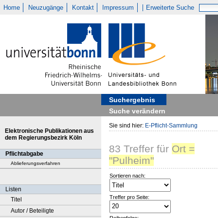
Home
Neuzugänge
Kontakt
Impressum
Erweiterte Suche
Suchergebnis
Suche verändern
Sie sind hier:
E-Pflicht-Sammlung
Elektronische Publikationen aus
dem Regierungsbezirk Köln
83
Treffer
für
Ort =
Pflichtabgabe
"Pulheim"
Ablieferungsverfahren
Sortieren nach:
Listen
Treffer pro Seite:
Titel
Autor / Beteiligte
Reihenfolge: