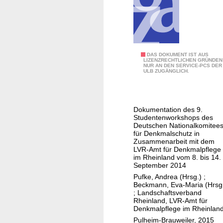
i
s
h
c
e
h
r
e
r
Q
B
DAS DOKUMENT IST AUS
e
u
LIZENZRECHTLICHEN GRÜNDEN
NUR AN DEN SERVICE-PCS DER
u
n
e
ULB ZUGÄNGLICH.
r
v
l
g
.
l
T
S
e
Dokumentation des 9.
r
p
n
Studentenworkshops des
i
Deutschen Nationalkomitee
i
-
für Denkmalschutz in
p
e
d
Zusammenarbeit mit dem
s
r
LVR-Amt für Denkmalpflege
a
im Rheinland vom 8. bis 14.
.
i
s
September 2014
V
n
B
Pufke, Andrea (Hrsg.)
;
o
g
Beckmann, Eva-Maria (Hrsg
e
;
Landschaftsverband
m
i
i
Rheinland, LVR-Amt für
B
m
Denkmalpflege im Rheinlan
s
e
S
Pulheim-Brauweiler, 2015
p