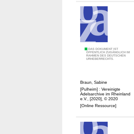
g
A
DAS DOKUMENT IST
ÖFFENTLICH ZUGÄNGLICH IM
RAHMEN DES DEUTSCHEN
d
URHEBERRECHTS.
e
l
i
Braun, Sabine
g
[Pulheim] : Vereinigte
e
Adelsarchive im Rheinland
R
e.V., [2020], © 2020
e
[Online Ressource]
c
h
n
u