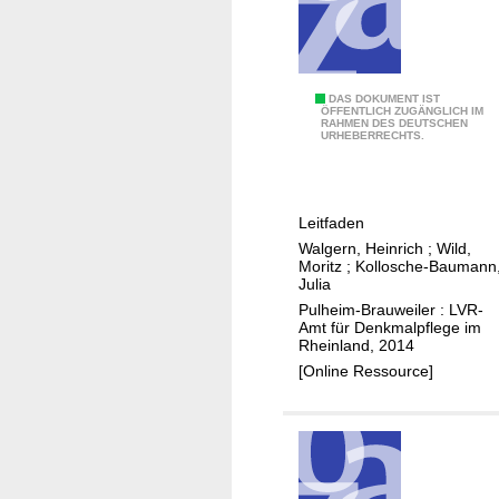
z
s
D
t
i
a
e
t
E
DAS DOKUMENT IST
t
ÖFFENTLICH ZUGÄNGLICH IM
t
RAHMEN DES DEUTSCHEN
n
r
URHEBERRECHTS.
e
e
i
r
r
c
K
g
h
o
Leitfaden
e
v
n
Walgern, Heinrich
;
Wild,
t
o
Moritz
;
Kollosche-Baumann
g
i
Julia
n
r
s
Pulheim-Brauweiler : LVR-
F
e
Amt für Denkmalpflege im
c
ü
s
Rheinland, 2014
h
r
s
[Online Ressource]
e
s
1
O
t
7
p
e
9
t
n
7
i
b