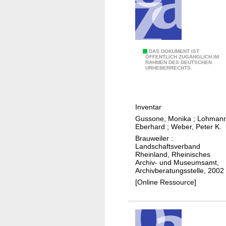
n
g
s
b
D
DAS DOKUMENT IST
ü
ÖFFENTLICH ZUGÄNGLICH IM
RAHMEN DES DEUTSCHEN
a
c
URHEBERRECHTS.
s
h
A
e
r
r
Inventar
c
a
Gussone, Monika
;
Lohmann
h
l
Eberhard
;
Weber, Peter K.
i
s
Brauweiler :
v
Landschaftsverband
h
Rheinland, Rheinisches
d
i
Archiv- und Museumsamt,
e
Archivberatungsstelle, 2002
s
s
[Online Ressource]
t
F
o
r
r
e
i