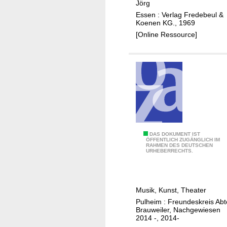
Jörg
a
c
Essen : Verlag Fredebeul &
u
h
Koenen KG., 1969
s
r
[Online Ressource]
B
i
r
f
a
t
u
e
w
n
e
b
i
u
l
c
A
DAS DOKUMENT IST
e
h
ÖFFENTLICH ZUGÄNGLICH IM
RAHMEN DES DEUTSCHEN
b
r
d
URHEBERRECHTS.
t
e
e
r
i
S
Musik, Kunst, Theater
B
t
Pulheim : Freundeskreis Abt
r
a
Brauweiler, Nachgewiesen
a
2014 -, 2014-
d