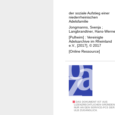
h
G
g
u
r
der soziale Aufstieg einer
n
a
niederrheinischen
g
f
Adelsfamilie
i
e
Jongmanns, Svenja
;
Langbrandtner, Hans-Werne
m
n
[Pulheim] : Vereinigte
1
v
Adelsarchive im Rheinland
8
o
e.V., [2017], © 2017
.
n
[Online Ressource]
J
S
a
p
h
e
r
e
h
i
u
n
n
D
d
ü
e
I
DAS DOKUMENT IST AUS
s
LIZENZRECHTLICHEN GRÜNDEN
NUR AN DEN SERVICE-PCS DER
r
n
s
ULB ZUGÄNGLICH.
t
s