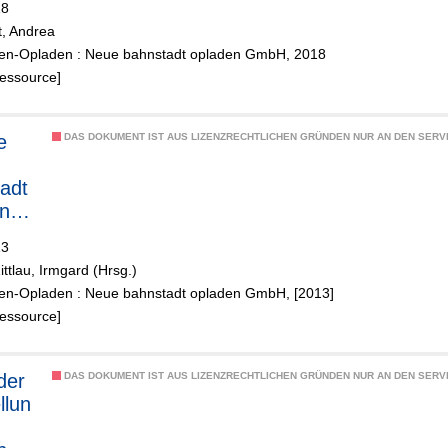
18
t, Andrea
en-Opladen : Neue bahnstadt opladen GmbH, 2018
Ressource]
e
DAS DOKUMENT IST AUS LIZENZRECHTLICHEN GRÜNDEN NUR AN DEN SERVI
adt
n
13
ttlau, Irmgard (Hrsg.)
en-Opladen : Neue bahnstadt opladen GmbH, [2013]
Ressource]
der
DAS DOKUMENT IST AUS LIZENZRECHTLICHEN GRÜNDEN NUR AN DEN SERVI
llun