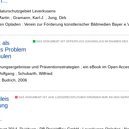
nbor
Naturschutzgebiet Leverkusens
artin
;
Gramann, Karl-J.
;
Jung, Dirk
n Opladen : Verein zur Förderung künstlerischer Bildmedien Bayer e.
 als
DAS DOKUMENT IST ÖFFENTLICH ZUGÄNGLICH IM RAHMEN DE
es Problem
ulen
hungsergebnisse und Präventionsstrategien ; ein eBook im Open Acce
Wolfgang
;
Schubarth, Wilfried
: Budrich, 2006
leis
DAS DOKUMENT IST AUS LIZENZRECHTLICHEN GRÜNDEN NUR AN DEN SERVI
ung
adt