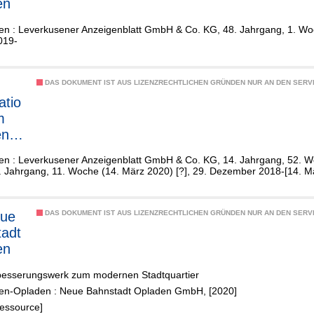
en
en : Leverkusener Anzeigenblatt GmbH & Co. KG, 48. Jahrgang, 1. Woc
019-
DAS DOKUMENT IST AUS LIZENZRECHTLICHEN GRÜNDEN NUR AN DEN SERVI
atio
m
nen
en : Leverkusener Anzeigenblatt GmbH & Co. KG, 14. Jahrgang, 52. 
en
. Jahrgang, 11. Woche (14. März 2020) [?], 29. Dezember 2018-[14. M
DAS DOKUMENT IST AUS LIZENZRECHTLICHEN GRÜNDEN NUR AN DEN SERVI
adt
en
esserungswerk zum modernen Stadtquartier
en-Opladen : Neue Bahnstadt Opladen GmbH, [2020]
Ressource]