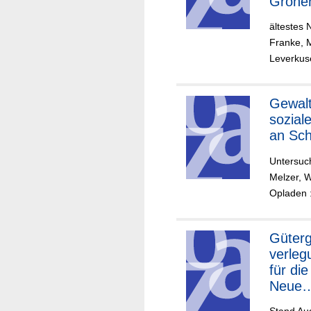
Grone
n
ältestes 
Franke, M
Leverkuse
Gewalt
sozial
an Sch
Untersuc
Melzer, 
Opladen 
Güterg
verleg
für die
Neue
Bahnst