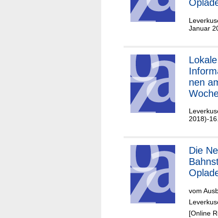
Oplad
Leverkus
Januar 2
Lokale
Inform
nen a
Woche
de /
Leverkus
Oplad
2018)-16
Die Neue
Bahnst
Oplad
vom Ausb
Leverkus
[Online 