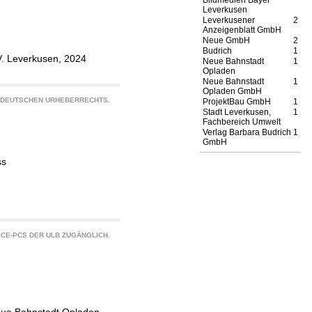
Bildmedien Bayer
Leverkusen
Leverkusener
2
Anzeigenblatt GmbH
Neue GmbH
2
Budrich
1
V. Leverkusen, 2024
Neue Bahnstadt
1
Opladen
Neue Bahnstadt
1
Opladen GmbH
S DEUTSCHEN URHEBERRECHTS.
ProjektBau GmbH
1
Stadt Leverkusen,
1
Fachbereich Umwelt
Verlag Barbara Budrich
1
GmbH
ss
CE-PCS DER ULB ZUGÄNGLICH.