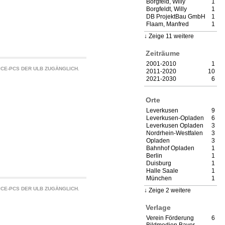
Borgfeld, Willy
1
Borgfeldt, Willy
1
DB ProjektBau GmbH
1
Flaam, Manfred
1
Zeige 11 weitere
Zeiträume
2001-2010
1
CE-PCS DER ULB ZUGÄNGLICH.
2011-2020
10
2021-2030
6
Orte
Leverkusen
9
Leverkusen-Opladen
6
Leverkusen Opladen
3
Nordrhein-Westfalen
3
Opladen
3
Bahnhof Opladen
1
Berlin
1
Duisburg
1
Halle Saale
1
München
1
CE-PCS DER ULB ZUGÄNGLICH.
Zeige 2 weitere
Verlage
Verein Förderung
6