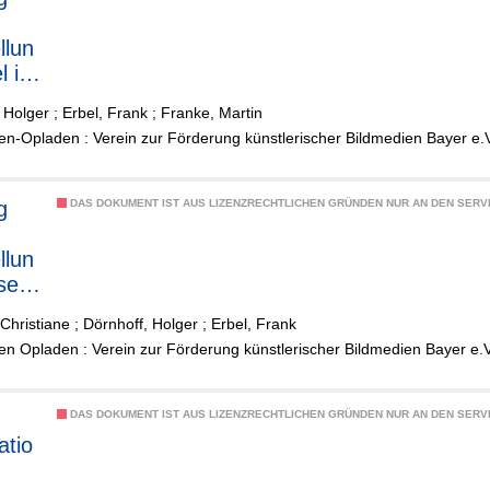
bung
llun
l in
 Holger
;
Erbel, Frank
;
Franke, Martin
arsc
n-Opladen : Verein zur Förderung künstlerischer Bildmedien Bayer e.
den
g
DAS DOKUMENT IST AUS LIZENZRECHTLICHEN GRÜNDEN NUR AN DEN SERVI
bung
llun
ser
 um
Christiane
;
Dörnhoff, Holger
;
Erbel, Frank
en
n Opladen : Verein zur Förderung künstlerischer Bildmedien Bayer e.
DAS DOKUMENT IST AUS LIZENZRECHTLICHEN GRÜNDEN NUR AN DEN SERVI
atio