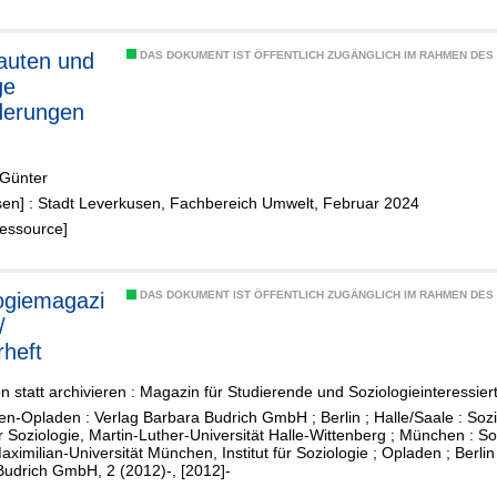
auten und
DAS DOKUMENT IST ÖFFENTLICH ZUGÄNGLICH IM RAHMEN DE
ge
derungen
bahnstando
 Günter
aden
sen] : Stadt Leverkusen, Fachbereich Umwelt, Februar 2024
Ressource]
ogiemagazi
DAS DOKUMENT IST ÖFFENTLICH ZUGÄNGLICH IM RAHMEN DE
/
heft
en statt archivieren : Magazin für Studierende und Soziologieinteressier
n-Opladen : Verlag Barbara Budrich GmbH ; Berlin ; Halle/Saale : Soz
für Soziologie, Martin-Luther-Universität Halle-Wittenberg ; München : S
ximilian-Universität München, Institut für Soziologie ; Opladen ; Berlin 
Budrich GmbH, 2 (2012)-, [2012]-