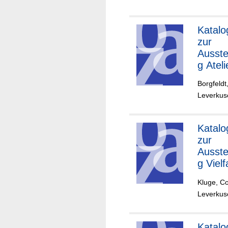
Katalo
zur
Ausste
g Ateli
Natur
Borgfeldt,
(Opla
Leverkuse
und
Umge
)
Katalo
zur
Ausste
g Vielf
der
Kluge, Co
Bäum
Leverkuse
und
Wälde
(Opla
Katalo