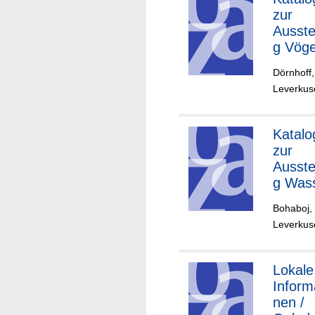
und
zur
Umge
Ausste
)
g Vöge
der
Dörnhoff,
Nachb
Leverkuse
haft
(Opla
und
Katalo
Umge
zur
)
Ausste
g Was
in und
Bohaboj, 
Oplad
Leverkuse
Lokale
Inform
nen /