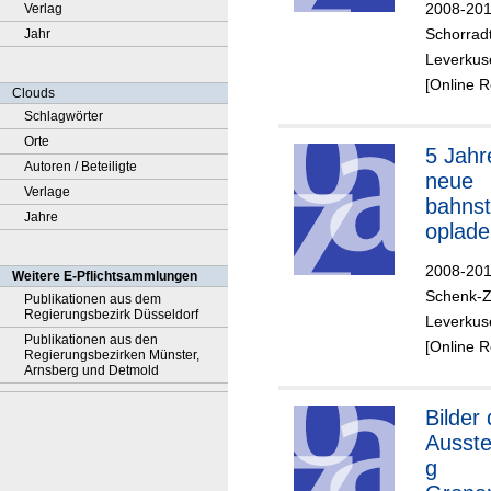
2008-20
Verlag
Schorrad
Jahr
Leverkus
[Online 
Clouds
Schlagwörter
Orte
5 Jahr
Autoren / Beteiligte
neue
Verlage
bahnst
Jahre
oplade
GmbH
2008-20
Weitere E-Pflichtsammlungen
Schenk-Zi
Publikationen aus dem
Regierungsbezirk Düsseldorf
Leverkus
Publikationen aus den
[Online 
Regierungsbezirken Münster,
Arnsberg und Detmold
Bilder 
Ausste
g