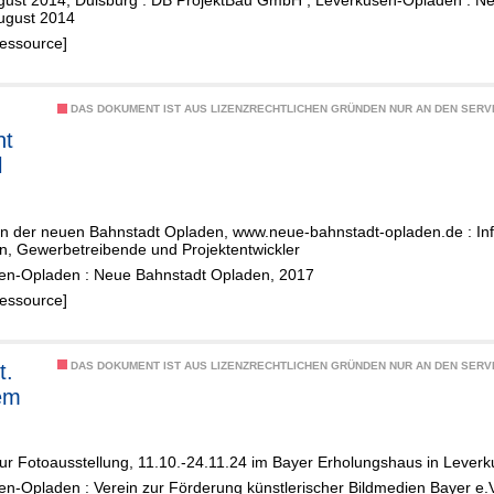
gust 2014, Duisburg : DB ProjektBau GmbH ; Leverkusen-Opladen : N
en
ugust 2014
Ressource]
DAS DOKUMENT IST AUS LIZENZRECHTLICHEN GRÜNDEN NUR AN DEN SERVI
ht
l
eist
 in der neuen Bahnstadt Opladen, www.neue-bahnstadt-opladen.de : Inf
n, Gewerbetreibende und Projektentwickler
en-Opladen : Neue Bahnstadt Opladen, 2017
Ressource]
t.
DAS DOKUMENT IST AUS LIZENZRECHTLICHEN GRÜNDEN NUR AN DEN SERVI
em
ur Fotoausstellung, 11.10.-24.11.24 im Bayer Erholungshaus in Lever
n-Opladen : Verein zur Förderung künstlerischer Bildmedien Bayer e.