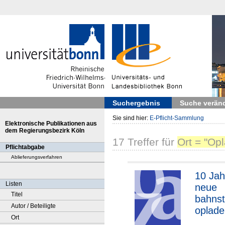
Suchergebnis
Suche verän
Sie sind hier:
E-Pflicht-Sammlung
Elektronische Publikationen aus
dem Regierungsbezirk Köln
17
Treffer
für
Ort = "Op
Pflichtabgabe
Ablieferungsverfahren
10 Jah
Listen
neue
Titel
bahnst
Autor / Beteiligte
oplade
Ort
GmbH