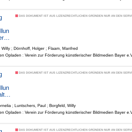
g
DAS DOKUMENT IST AUS LIZENZRECHTLICHEN GRÜNDEN NUR AN DEN SERVI
llun
er
 Willy
;
Dörnhoff, Holger
;
Flaam, Manfred
den
n Opladen : Verein zur Förderung künstlerischer Bildmedien Bayer e.
bung
g
DAS DOKUMENT IST AUS LIZENZRECHTLICHEN GRÜNDEN NUR AN DEN SERVI
llun
alt
rnelia
;
Luntschers, Paul
;
Borgfeld, Willy
e
n Opladen : Verein zur Förderung künstlerischer Bildmedien Bayer e.
r
den
g
DAS DOKUMENT IST AUS LIZENZRECHTLICHEN GRÜNDEN NUR AN DEN SERVI