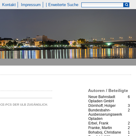
Kontakt
Impressum
Erweiterte Suche
Autoren / Beteiligte
Neue Bahnstadt
6
Opladen GmbH
CE-PCS DER ULB ZUGÄNGLICH.
Dörnhoff, Holger
3
Bundesbahn-
2
Ausbesserungswerk
Opladen
Erbel, Frank
2
Franke, Martin
2
Bohaboj, Christiane
1