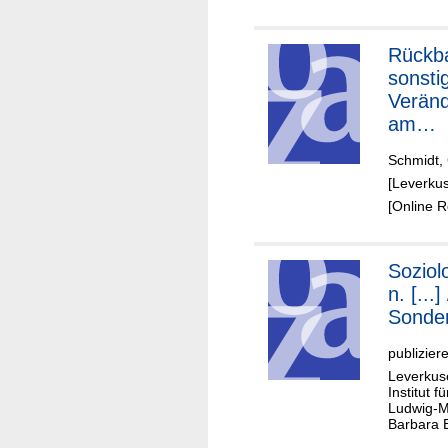
Rückb
sonsti
Verän
am
Eisen
Schmidt,
rt Opl
[Leverku
[Online 
Soziol
n. [...] 
Sonder
publizier
Leverkuse
Institut 
Ludwig-Ma
Barbara 