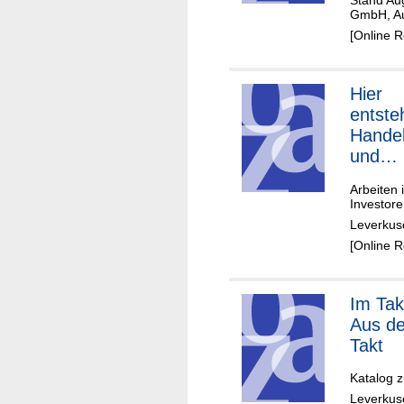
Stand Au
Oplad
GmbH, A
[Online 
Hier
entste
Hande
und
Dienstl
Arbeiten
ung
Investore
Leverkus
[Online 
Im Tak
Aus d
Takt
Katalog z
Leverkuse