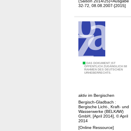
(Saison 2014/25)=Ausgabe
i
32-72, 08.08.2007-[2015]
o
n
m
a
g
a
z
i
n
1
DAS DOKUMENT IST
ÖFFENTLICH ZUGÄNGLICH IM
RAHMEN DES DEUTSCHEN
0
URHEBERRECHTS.
0
J
a
aktiv im Bergischen
h
Bergisch-Gladbach :
r
Bergische Licht-, Kraft- und
e
Wasserwerke (BELKAW)
GmbH, [April 2014], © April
v
2014
o
[Online Ressource]