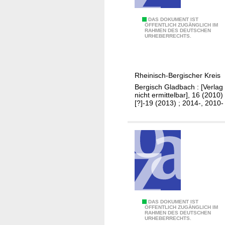
o
e
n
r
B
DAS DOKUMENT IST
ÖFFENTLICH ZUGÄNGLICH IM
s
e
RAHMEN DES DEUTSCHEN
e
URHEBERRECHTS.
p
i
t
r
n
e
o
s
i
g
Rheinisch-Bergischer Kreis
t
l
r
Bergisch Gladbach : [Verlag
i
i
nicht ermittelbar], 16 (2010)
a
e
g
[?]-19 (2013) ; 2014-, 2010-
m
g
u
m
-
n
n
g
ü
s
t
b
z
e
l
r
i
i
B
DAS DOKUMENT IST
c
c
ÖFFENTLICH ZUGÄNGLICH IM
RAHMEN DES DEUTSCHEN
e
h
h
URHEBERRECHTS.