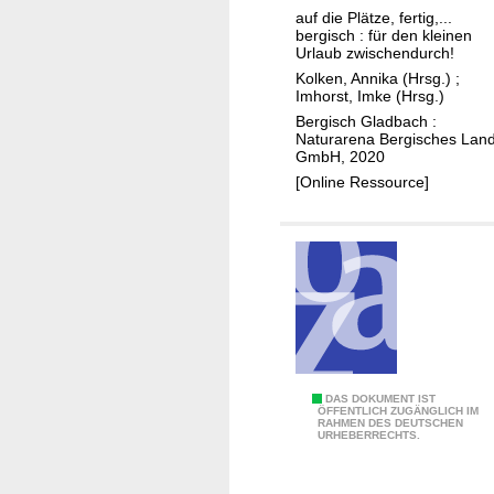
l
auf die Plätze, fertig,...
u
bergisch : für den kleinen
g
Urlaub zwischendurch!
s
Kolken, Annika (Hrsg.)
;
Imhorst, Imke (Hrsg.)
t
Bergisch Gladbach :
i
Naturarena Bergisches Lan
p
GmbH, 2020
p
[Online Ressource]
s
f
ü
r
F
a
m
i
A
DAS DOKUMENT IST
l
ÖFFENTLICH ZUGÄNGLICH IM
RAHMEN DES DEUTSCHEN
u
i
URHEBERRECHTS.
s
e
w
n