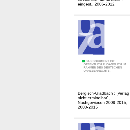
H
eingest., 2006-2012
e
i
m
a
u
f
s
i
B
DAS DOKUMENT IST
c
ÖFFENTLICH ZUGÄNGLICH IM
RAHMEN DES DEUTSCHEN
e
h
URHEBERRECHTS.
r
t
i
/
c
R
Bergisch-Gladbach : [Verlag
h
h
nicht ermittelbar],
t
Nachgewiesen 2009-2015,
e
2009-2015
z
i
u
n
m
i
I