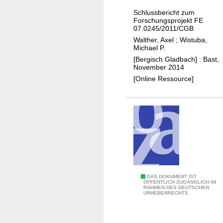
i
Schlussbericht zum
r
Forschungsprojekt FE
k
07.0245/2011/CGB
u
Walther, Axel
;
Wistuba,
Michael P.
n
[Bergisch Gladbach] : Bast,
g
November 2014
d
[Online Ressource]
e
r
W
i
e
d
e
r
v
B
DAS DOKUMENT IST
ÖFFENTLICH ZUGÄNGLICH IM
e
RAHMEN DES DEUTSCHEN
e
URHEBERRECHTS.
r
r
w
g