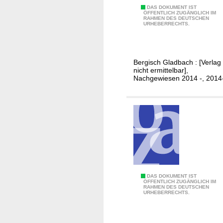
n
A
DAS DOKUMENT IST
K
ÖFFENTLICH ZUGÄNGLICH IM
RAHMEN DES DEUTSCHEN
u
r
URHEBERRECHTS.
f
e
r
i
a
s
Bergisch Gladbach : [Verlag
f
nicht ermittelbar],
f
Nachgewiesen 2014 -, 2014
e
r
.
.
.
A
DAS DOKUMENT IST
ÖFFENTLICH ZUGÄNGLICH IM
RAHMEN DES DEUTSCHEN
u
URHEBERRECHTS.
s
f