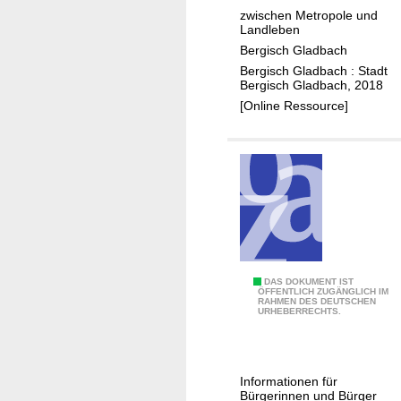
e
i
zwischen Metropole und
n
s
Landleben
d
c
Bergisch Gladbach
u
h
Bergisch Gladbach : Stadt
n
G
Bergisch Gladbach, 2018
g
l
[Online Ressource]
v
a
o
d
n
b
A
a
u
c
s
h
b
-
a
a
B
DAS DOKUMENT IST
u
n
ÖFFENTLICH ZUGÄNGLICH IM
RAHMEN DES DEUTSCHEN
e
a
g
URHEBERRECHTS.
r
s
e
g
p
n
i
h
e
Informationen für
s
a
h
Bürgerinnen und Bürger