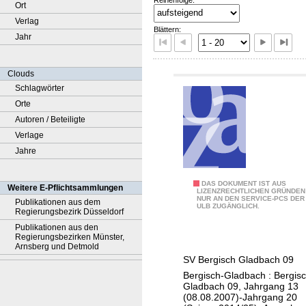
Ort
Verlag
Blättern:
Jahr
Clouds
Schlagwörter
Orte
Autoren / Beteiligte
Verlage
Jahre
0
DAS DOKUMENT IST AUS
Weitere E-Pflichtsammlungen
LIZENZRECHTLICHEN GRÜNDEN
NUR AN DEN SERVICE-PCS DER
9
Publikationen aus dem
ULB ZUGÄNGLICH.
Regierungsbezirk Düsseldorf
e
Publikationen aus den
r
Regierungsbezirken Münster,
Arnsberg und Detmold
S
SV Bergisch Gladbach 09
t
Bergisch-Gladbach : Bergis
a
Gladbach 09, Jahrgang 13
d
(08.08.2007)-Jahrgang 20