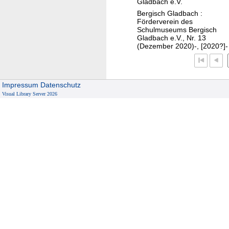
Gladbach e.V.
e
r
Bergisch Gladbach :
B
e
Förderverein des
r
Schulmuseums Bergisch
a
Gladbach e.V., Nr. 13
i
l
(Dezember 2020)-, [2020?]-
e
i
f
t
ä
Impressum
Datenschutz
t
Visual Library Server 2026
s
n
a
h
e
n
F
r
o
s
t