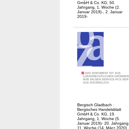
c
GmbH & Co. KG, 50.
e
h
Jahrgang, 1. Woche (2.
s
Januar 2019)-, 2. Januar
t
2019-
H
e
a
n
n
a
d
u
e
f
l
m
s
e
b
c
l
h
B
DAS DOKUMENT IST AUS
a
LIZENZRECHTLICHEN GRÜNDEN
a
NUR AN DEN SERVICE-PCS DER
e
ULB ZUGÄNGLICH.
t
n
r
t
i
g
s
i
Bergisch Gladbach :
c
s
Bergisches Handelsblatt
h
c
GmbH & Co. KG, 19.
Jahrgang, 1. Woche (5.
e
h
Januar 2019)- 20. Jahrgang
E
e
11. Woche (14. März 2020)