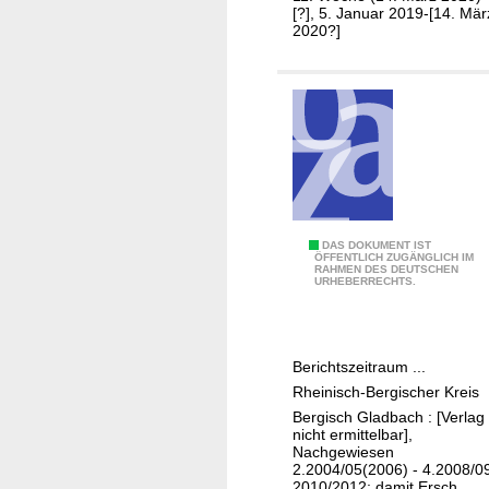
i
[?], 5. Januar 2019-[14. Mär
s
2020?]
g
S
e
o
n
n
s
n
c
t
h
a
a
g
f
s
t
b
B
DAS DOKUMENT IST
ÖFFENTLICH ZUGÄNGLICH IM
e
l
RAHMEN DES DEUTSCHEN
e
URHEBERRECHTS.
n
a
r
t
i
t
c
Berichtszeitraum ...
h
Rheinisch-Bergischer Kreis
t
Bergisch Gladbach : [Verlag
d
nicht ermittelbar],
e
Nachgewiesen
2.2004/05(2006) - 4.2008/0
r
2010/2012; damit Ersch.