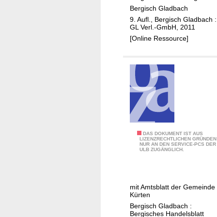
c
l
m
Bergisch Gladbach
h
t
a
9. Aufl., Bergisch Gladbach :
G
i
GL Verl.-GmbH, 2011
n
l
n
[Online Ressource]
d
a
A
e
d
s
r
b
p
s
a
h
c
a
h
l
t
t
B
DAS DOKUMENT IST AUS
r
LIZENZRECHTLICHEN GRÜNDEN
NUR AN DEN SERVICE-PCS DER
e
a
ULB ZUGÄNGLICH.
r
g
g
s
i
c
mit Amtsblatt der Gemeinde
s
h
Kürten
c
i
Bergisch Gladbach :
h
Bergisches Handelsblatt