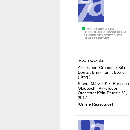
h
s
t
e
6
DAS DOKUMENT IST
l
ÖFFENTLICH ZUGÄNGLICH IM
RAHMEN DES DEUTSCHEN
0
l
URHEBERRECHTS.
J
u
a
n
h
g
www.ao-kd.de
r
s
Akkordeon-Orchester Köln-
e
s
Deutz
;
Brinkmann, Beate
i
(Hrsg.)
t
n
Stand: März 2017, Bergisch
e
Gladbach : Akkordeon-
c
l
Orchester Köln-Deutz e.V.,
o
2017
l
n
[Online Ressource]
e
c
d
e
e
r
s