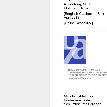
t
a
Radenberg, Martin
;
-
s
u
Flottmann, Nina
d
B
c
n
[Bergisch Gladbach] : Bast,
t
e
h
g
April 2019
B
r
e
s
[Online Ressource]
e
g
r
k
r
i
-
r
g
s
K
i
i
c
r
t
s
h
e
e
c
e
i
r
h
n
s
i
G
K
e
l
r
D
DAS DOKUMENT IST AUS
n
LIZENZRECHTLICHEN GRÜNDEN
a
NUR AN DEN SERVICE-PCS DER
e
e
f
ULB ZUGÄNGLICH.
d
i
r
ü
b
s
b
r
a
l
d
Mitteilungsblatt des
c
a
e
Fördervereins des
h
u
Schulmuseums Bergisch
n