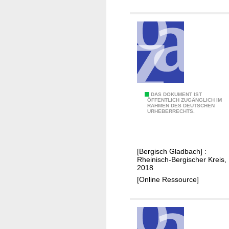
l
l
e
r
E
n
e
r
g
3
DAS DOKUMENT IST
ÖFFENTLICH ZUGÄNGLICH IM
i
RAHMEN DES DEUTSCHEN
0
URHEBERRECHTS.
e
J
a
h
[Bergisch Gladbach] :
r
Rheinisch-Bergischer Kreis,
e
2018
G
[Online Ressource]
l
e
i
c