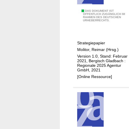
R
K
h
r
A
DAS DOKUMENT IST
ÖFFENTLICH ZUGÄNGLICH IM
e
e
RAHMEN DES DEUTSCHEN
r
URHEBERRECHTS.
i
i
b
n
s
e
i
e
i
s
Strategiepapier
s
t
c
Molitor, Reimar (Hrsg.)
u
h
Version 1.0, Stand: Februar
n
2021, Bergisch Gladbach :
-
d
Regionale 2025 Agentur
B
GmbH, 2021
I
e
[Online Ressource]
n
r
n
g
o
i
v
s
a
c
t
h
i
e
o
n