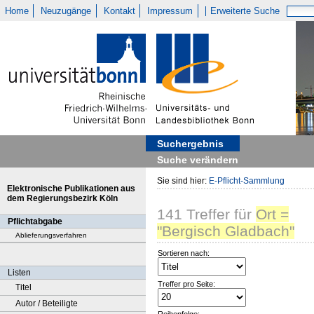
Home
Neuzugänge
Kontakt
Impressum
Erweiterte Suche
Suchergebnis
Suche verändern
Sie sind hier:
E-Pflicht-Sammlung
Elektronische Publikationen aus
dem Regierungsbezirk Köln
141
Treffer
für
Ort =
Pflichtabgabe
"Bergisch Gladbach"
Ablieferungsverfahren
Sortieren nach:
Listen
Treffer pro Seite:
Titel
Autor / Beteiligte
Reihenfolge: