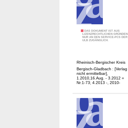
t
R
h
e
i
n
A
DAS DOKUMENT IST AUS
i
LIZENZRECHTLICHEN GRÜNDEN
NUR AN DEN SERVICE-PCS DER
m
s
ULB ZUGÄNGLICH.
t
c
s
h
b
-
Rheinisch-Bergischer Kreis
l
B
Bergisch-Gladbach : [Verlag
a
e
nicht ermittelbar],
t
1.2010,16.Aug. - 3.2012 =
r
Nr.1-73; 4.2013 -, 2010-
t
g
f
i
ü
s
r
c
d
h
e
e
n
n