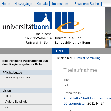
Home
Neuzugänge
Kontakt
Impressum
Erweiterte Suche
Titel
Sie sind hier:
E-Pflicht-Sammlung
Elektronische Publikationen aus
dem Regierungsbezirk Köln
Titelaufnahme
Pflichtabgabe
Ablieferungsverfahren
Titel
S.1
Listen
Enthalten in
Titel
Amtsblatt / Stadt Bornheim, de
Autor / Beteiligte
Bürgermeister
, 2011 Nr.24
Ort