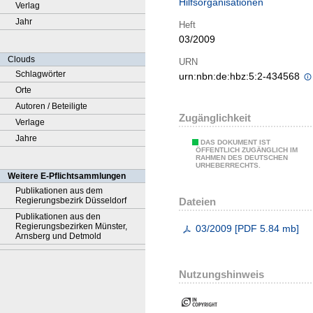
Hilfsorganisationen
Verlag
Jahr
Heft
03/2009
Clouds
URN
Schlagwörter
urn:nbn:de:hbz:5:2-434568
Orte
Autoren / Beteiligte
Zugänglichkeit
Verlage
Jahre
DAS DOKUMENT IST
ÖFFENTLICH ZUGÄNGLICH IM
RAHMEN DES DEUTSCHEN
URHEBERRECHTS.
Weitere E-Pflichtsammlungen
Publikationen aus dem
Dateien
Regierungsbezirk Düsseldorf
Publikationen aus den
Regierungsbezirken Münster,
03/2009
[
PDF
5.84 mb
]
Arnsberg und Detmold
Nutzungshinweis