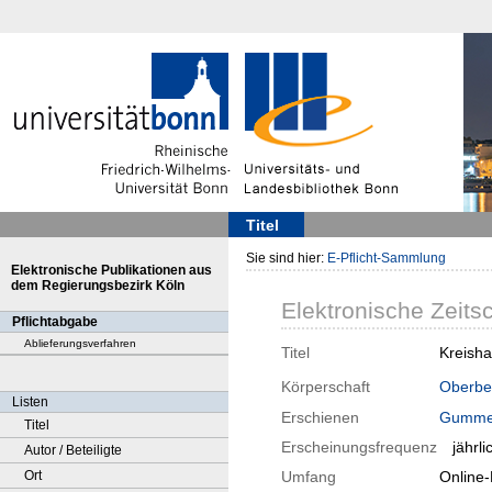
Titel
Sie sind hier:
E-Pflicht-Sammlung
Elektronische Publikationen aus
dem Regierungsbezirk Köln
Elektronische Zeitsc
Pflichtabgabe
Ablieferungsverfahren
Titel
Kreisha
Körperschaft
Oberber
Listen
Erschienen
Gumme
Titel
Erscheinungsfrequenz
jährli
Autor / Beteiligte
Ort
Umfang
Online