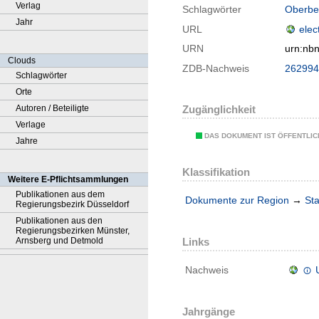
Verlag
Schlagwörter
Oberber
Jahr
URL
elec
URN
urn:nb
Clouds
ZDB-Nachweis
262994
Schlagwörter
Orte
Autoren / Beteiligte
Zugänglichkeit
Verlage
DAS DOKUMENT IST ÖFFENTLI
Jahre
Klassifikation
Weitere E-Pflichtsammlungen
Publikationen aus dem
Dokumente zur Region
→
Sta
Regierungsbezirk Düsseldorf
Publikationen aus den
Regierungsbezirken Münster,
Links
Arnsberg und Detmold
Nachweis
Jahrgänge