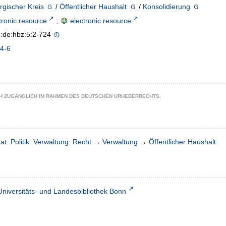
gischer Kreis
/
Öffentlicher Haushalt
/
Konsolidierung
tronic resource
;
electronic resource
n:de:hbz:5:2-724
4-6
CH ZUGÄNGLICH IM RAHMEN DES DEUTSCHEN URHEBERRECHTS.
at. Politik. Verwaltung. Recht
→
Verwaltung
→
Öffentlicher Haushalt
Universitäts- und Landesbibliothek Bonn