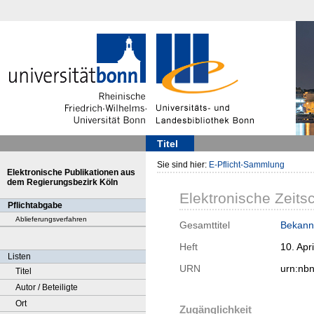
Titel
Sie sind hier:
E-Pflicht-Sammlung
Elektronische Publikationen aus
dem Regierungsbezirk Köln
Elektronische Zeitsc
Pflichtabgabe
Ablieferungsverfahren
Gesamttitel
Bekann
Heft
10. Apri
Listen
URN
urn:nb
Titel
Autor / Beteiligte
Ort
Zugänglichkeit