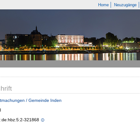
Home
Neuzugänge
hrift
tmachungen / Gemeinde Inden
l
n:de:hbz:5:2-321868