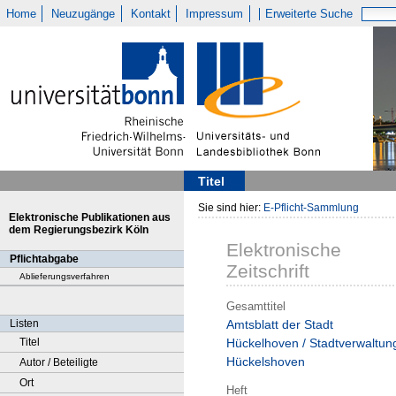
Home
Neuzugänge
Kontakt
Impressum
Erweiterte Suche
Titel
Sie sind hier:
E-Pflicht-Sammlung
Elektronische Publikationen aus
dem Regierungsbezirk Köln
Elektronische
Pflichtabgabe
Zeitschrift
Ablieferungsverfahren
Gesamttitel
Listen
Amtsblatt der Stadt
Titel
Hückelhoven / Stadtverwaltun
Hückelshoven
Autor / Beteiligte
Ort
Heft