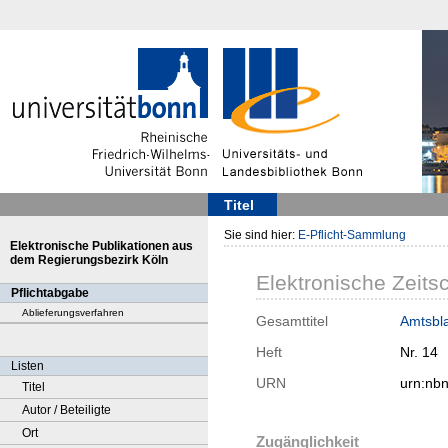
Titel
Sie sind hier:
E-Pflicht-Sammlung
Elektronische Publikationen aus
dem Regierungsbezirk Köln
Elektronische Zeitsc
Pflichtabgabe
Ablieferungsverfahren
Gesamttitel
Amtsbla
Heft
Nr. 14
Listen
URN
urn:nb
Titel
Autor / Beteiligte
Ort
Zugänglichkeit