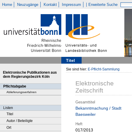
Home
Neuzugänge
Kontakt
Impressum
Erweiterte Suche
Titel
Sie sind hier:
E-Pflicht-Sammlung
Elektronische Publikationen aus
dem Regierungsbezirk Köln
Elektronische
Pflichtabgabe
Zeitschrift
Ablieferungsverfahren
Gesamttitel
Listen
Bekanntmachung / Stadt
Titel
Baesweiler
Autor / Beteiligte
Heft
Ort
017/2013