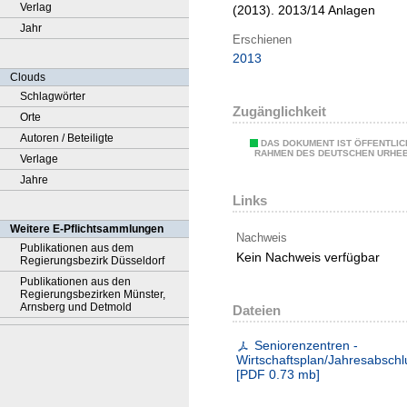
Verlag
(2013). 2013/14 Anlagen
Jahr
Erschienen
2013
Clouds
Schlagwörter
Zugänglichkeit
Orte
Autoren / Beteiligte
DAS DOKUMENT IST ÖFFENTLIC
RAHMEN DES DEUTSCHEN URHE
Verlage
Jahre
Links
Weitere E-Pflichtsammlungen
Nachweis
Publikationen aus dem
Kein Nachweis verfügbar
Regierungsbezirk Düsseldorf
Publikationen aus den
Regierungsbezirken Münster,
Arnsberg und Detmold
Dateien
Seniorenzentren -
Wirtschaftsplan/Jahresabschl
[
PDF
0.73 mb
]