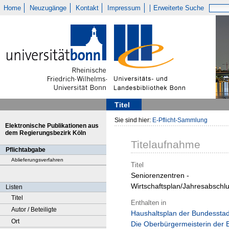
Home
Neuzugänge
Kontakt
Impressum
Erweiterte Suche
Titel
Sie sind hier:
E-Pflicht-Sammlung
Elektronische Publikationen aus
dem Regierungsbezirk Köln
Titelaufnahme
Pflichtabgabe
Ablieferungsverfahren
Titel
Seniorenzentren -
Wirtschaftsplan/Jahresabschl
Listen
Titel
Enthalten in
Autor / Beteiligte
Haushaltsplan der Bundesstad
Ort
Die Oberbürgermeisterin der