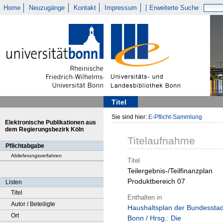
Home
Neuzugänge
Kontakt
Impressum
Erweiterte Suche
Titel
Sie sind hier:
E-Pflicht-Sammlung
Elektronische Publikationen aus
dem Regierungsbezirk Köln
Titelaufnahme
Pflichtabgabe
Ablieferungsverfahren
Titel
Teilergebnis-/Teilfinanzplan
Produktbereich 07
Listen
Titel
Enthalten in
Autor / Beteiligte
Haushaltsplan der Bundesstad
Ort
Bonn / Hrsg.: Die