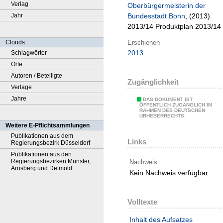
Verlag
Oberbürgermeisterin der
Jahr
Bundesstadt Bonn
, (2013).
2013/14 Produktplan 2013/14
Erschienen
Clouds
2013
Schlagwörter
Orte
Autoren / Beteiligte
Zugänglichkeit
Verlage
Jahre
DAS DOKUMENT IST
ÖFFENTLICH ZUGÄNGLICH IM
RAHMEN DES DEUTSCHEN
URHEBERRECHTS.
Weitere E-Pflichtsammlungen
Publikationen aus dem
Links
Regierungsbezirk Düsseldorf
Publikationen aus den
Regierungsbezirken Münster,
Nachweis
Arnsberg und Detmold
Kein Nachweis verfügbar
Volltexte
Inhalt des Aufsatzes