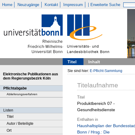
Home
Neuzugänge
Kontakt
Impressum
Erweiterte Suche
Titel
Inhalt
Sie sind hier:
E-Pflicht-Sammlung
Elektronische Publikationen aus
dem Regierungsbezirk Köln
Titelaufnahme
Pflichtabgabe
Ablieferungsverfahren
Titel
Produktbereich 07 -
Gesundheitsdienste
Listen
Titel
Enthalten in
Autor / Beteiligte
Haushaltsplan der Bundesstad
Ort
Bonn / Hrsg.: Die