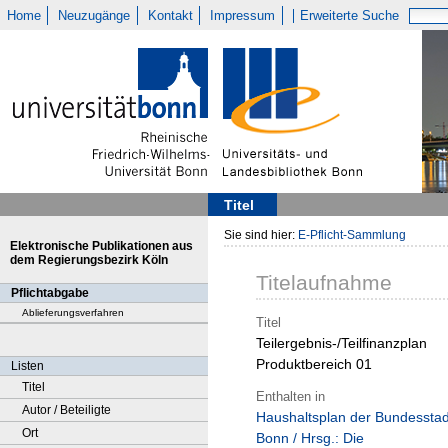
Home
Neuzugänge
Kontakt
Impressum
Erweiterte Suche
Titel
Sie sind hier:
E-Pflicht-Sammlung
Elektronische Publikationen aus
dem Regierungsbezirk Köln
Titelaufnahme
Pflichtabgabe
Ablieferungsverfahren
Titel
Teilergebnis-/Teilfinanzplan
Produktbereich 01
Listen
Titel
Enthalten in
Autor / Beteiligte
Haushaltsplan der Bundesstad
Ort
Bonn / Hrsg.: Die