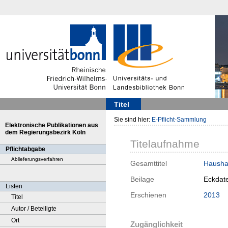
Titel
Sie sind hier:
E-Pflicht-Sammlung
Elektronische Publikationen aus
dem Regierungsbezirk Köln
Titelaufnahme
Pflichtabgabe
Ablieferungsverfahren
Gesamttitel
Haushal
Beilage
Eckdat
Listen
Erschienen
2013
Titel
Autor / Beteiligte
Ort
Zugänglichkeit