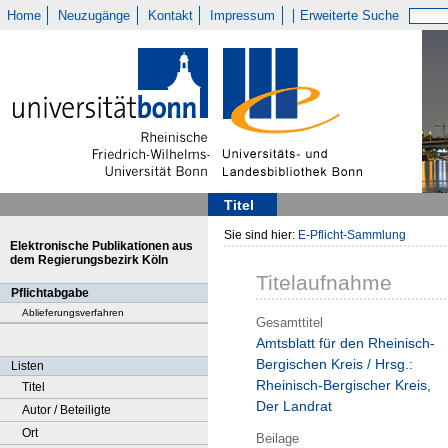
Home
Neuzugänge
Kontakt
Impressum
Erweiterte Suche
Titel
Sie sind hier:
E-Pflicht-Sammlung
Elektronische Publikationen aus
dem Regierungsbezirk Köln
Titelaufnahme
Pflichtabgabe
Ablieferungsverfahren
Gesamttitel
Amtsblatt für den Rheinisch-
Bergischen Kreis / Hrsg.:
Listen
Rheinisch-Bergischer Kreis,
Titel
Der Landrat
Autor / Beteiligte
Ort
Beilage