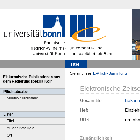
Titel
Sie sind hier:
E-Pflicht-Sammlung
Elektronische Publikationen aus
dem Regierungsbezirk Köln
Elektronische Zeitsc
Pflichtabgabe
Ablieferungsverfahren
Gesamttitel
Bekann
Heft
Einzieh
Listen
URN
urn:nb
Titel
Autor / Beteiligte
Ort
Zugänglichkeit