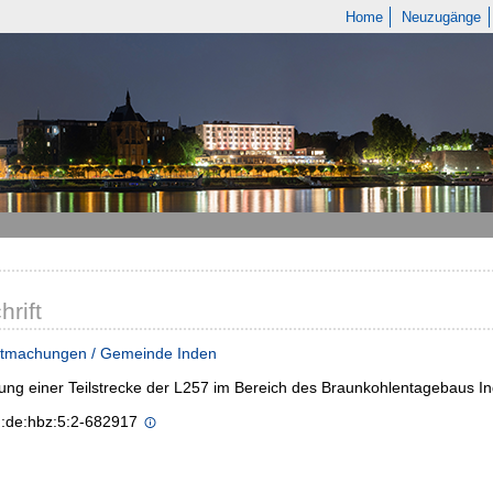
Home
Neuzugänge
hrift
tmachungen / Gemeinde Inden
ung einer Teilstrecke der L257 im Bereich des Braunkohlentagebaus I
n:de:hbz:5:2-682917