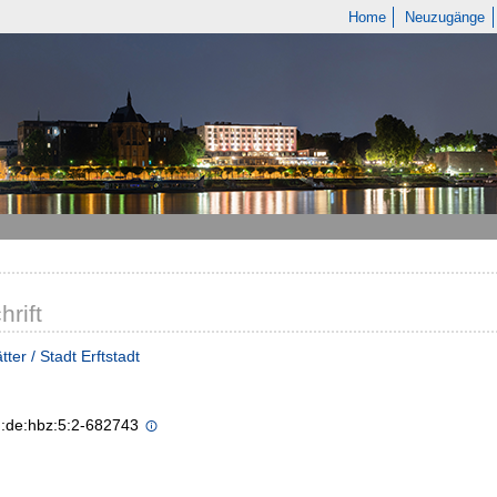
Home
Neuzugänge
hrift
ter / Stadt Erftstadt
n:de:hbz:5:2-682743