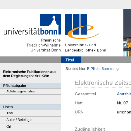
Titel
Sie sind hier:
E-Pflicht-Sammlung
Elektronische Publikationen aus
dem Regierungsbezirk Köln
Elektronische Zeitsc
Pflichtabgabe
Ablieferungsverfahren
Gesamttitel
Amtsblät
Heft
Nr. 07
Listen
URN
urn:nb
Titel
Autor / Beteiligte
Ort
Zugänglichkeit