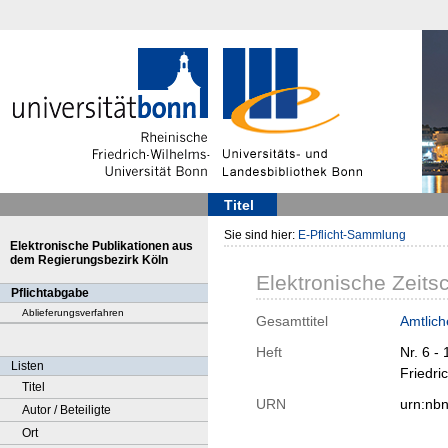
Titel
Sie sind hier:
E-Pflicht-Sammlung
Elektronische Publikationen aus
dem Regierungsbezirk Köln
Elektronische Zeitsc
Pflichtabgabe
Ablieferungsverfahren
Gesamttitel
Amtlich
Heft
Nr. 6 -
Listen
Friedri
Titel
URN
urn:nb
Autor / Beteiligte
Ort