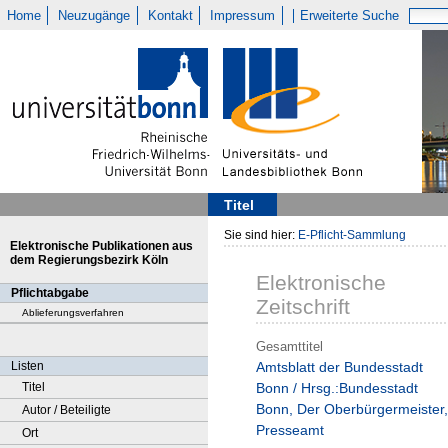
Home
Neuzugänge
Kontakt
Impressum
Erweiterte Suche
Titel
Sie sind hier:
E-Pflicht-Sammlung
Elektronische Publikationen aus
dem Regierungsbezirk Köln
Elektronische
Pflichtabgabe
Zeitschrift
Ablieferungsverfahren
Gesamttitel
Listen
Amtsblatt der Bundesstadt
Titel
Bonn / Hrsg.:Bundesstadt
Bonn, Der Oberbürgermeister,
Autor / Beteiligte
Presseamt
Ort