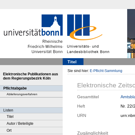
Titel
Sie sind hier:
E-Pflicht-Sammlung
Elektronische Publikationen aus
dem Regierungsbezirk Köln
Elektronische Zeitsc
Pflichtabgabe
Ablieferungsverfahren
Gesamttitel
Amtsbla
Heft
Nr. 22/
Listen
URN
urn:nb
Titel
Autor / Beteiligte
Ort
Zugänglichkeit