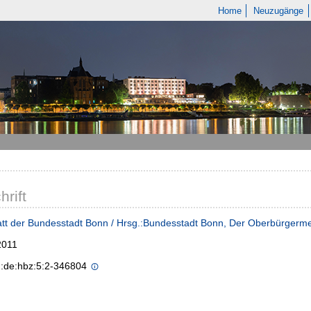
Home
Neuzugänge
hrift
tt der Bundesstadt Bonn / Hrsg.:Bundesstadt Bonn, Der Oberbürgerme
2011
n:de:hbz:5:2-346804