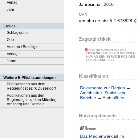
Verlag
Jahresinhalt 2010
Jahr
URN
urn:nbn:de:hbz:5:2-673828
Clouds
Schlagwörter
Zugänglichkeit
Orte
Autoren / Beteiligte
DAS DOKUMENT IST AUS
LIZENZRECHTLICHEN GRÜNDEN
Verlage
NUR AN DEN SERVICE-PCS DER
ULB ZUGÄNGLICH.
Jahre
Klassifikation
Weitere E-Pflichtsammlungen
Publikationen aus dem
Dokumente zur Region
→
Regierungsbezirk Düsseldorf
Amtsblätter. Statistische
Publikationen aus den
Berichte
→
Amtsblätter
Regierungsbezirken Münster,
Arnsberg und Detmold
Nutzungshinweis
Das Medienwerk ist im