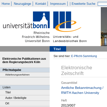
Home
Neuzugänge
Kontakt
Impressum
Erweiterte Suche
Titel
Sie sind hier:
E-Pflicht-Sammlung
Elektronische Publikationen aus
dem Regierungsbezirk Köln
Elektronische
Pflichtabgabe
Zeitschrift
Ablieferungsverfahren
Gesamttitel
Listen
Amtliche Bekanntmachung /
Titel
RWTH Aachen University
Autor / Beteiligte
Heft
Ort
2013/007