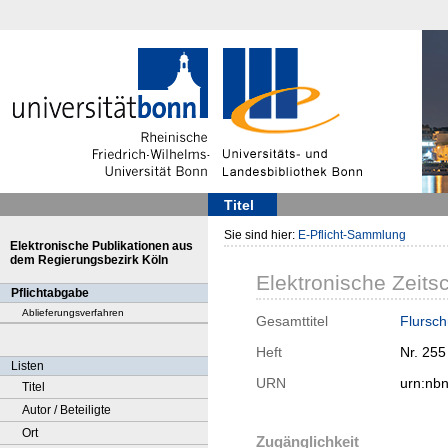
Titel
Sie sind hier:
E-Pflicht-Sammlung
Elektronische Publikationen aus
dem Regierungsbezirk Köln
Elektronische Zeitsc
Pflichtabgabe
Ablieferungsverfahren
Gesamttitel
Flursch
Heft
Nr. 255
Listen
URN
urn:nb
Titel
Autor / Beteiligte
Ort
Zugänglichkeit