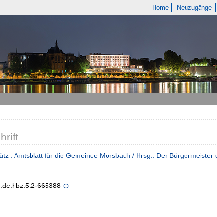
Home
Neuzugänge
hrift
ütz : Amtsblatt für die Gemeinde Morsbach / Hrsg.: Der Bürgermeiste
n:de:hbz:5:2-665388