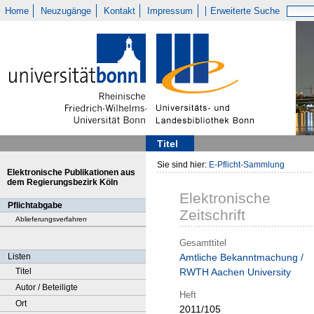
Home
Neuzugänge
Kontakt
Impressum
Erweiterte Suche
Titel
Sie sind hier:
E-Pflicht-Sammlung
Elektronische Publikationen aus
dem Regierungsbezirk Köln
Elektronische
Pflichtabgabe
Zeitschrift
Ablieferungsverfahren
Gesamttitel
Listen
Amtliche Bekanntmachung /
Titel
RWTH Aachen University
Autor / Beteiligte
Heft
Ort
2011/105