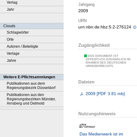
Verlag
Jahrgang
Jahr
2009
URN
Clouds
urn:nbn:de:hbz:5:2-276124
Schlagwörter
Orte
Zugänglichkeit
Autoren / Beteiligte
Verlage
DAS DOKUMENT IST
ÖFFENTLICH ZUGÄNGLICH IM
Jahre
RAHMEN DES DEUTSCHEN
URHEBERRECHTS.
Weitere E-Pflichtsammlungen
Dateien
Publikationen aus dem
Regierungsbezirk Düsseldorf
2009
[
PDF
3.81 mb
]
Publikationen aus den
Regierungsbezirken Münster,
Arnsberg und Detmold
Nutzungshinweis
Das Medienwerk ist im