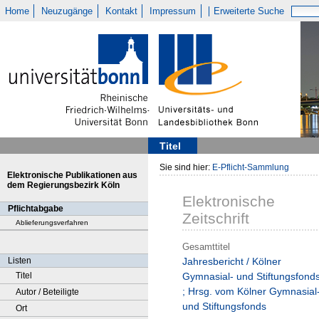
Home
Neuzugänge
Kontakt
Impressum
Erweiterte Suche
Titel
Sie sind hier:
E-Pflicht-Sammlung
Elektronische Publikationen aus
dem Regierungsbezirk Köln
Elektronische
Pflichtabgabe
Zeitschrift
Ablieferungsverfahren
Gesamttitel
Listen
Jahresbericht / Kölner
Titel
Gymnasial- und Stiftungsfond
; Hrsg. vom Kölner Gymnasial
Autor / Beteiligte
und Stiftungsfonds
Ort