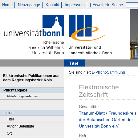
Home
Neuzugänge
Kontakt
Impressum
Erweiterte Suche
Titel
Sie sind hier:
E-Pflicht-Sammlung
Elektronische Publikationen aus
dem Regierungsbezirk Köln
Elektronische
Pflichtabgabe
Zeitschrift
Ablieferungsverfahren
Gesamttitel
Listen
Titanum-Blatt / Freundeskreis
Titel
der Botanischen Gärten der
Universität Bonn e.V.
Autor / Beteiligte
Ort
Heft