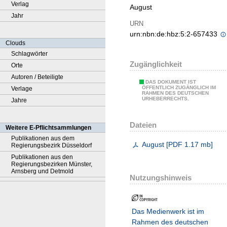
Verlag
August
Jahr
URN
urn:nbn:de:hbz:5:2-657433
Clouds
Schlagwörter
Zugänglichkeit
Orte
Autoren / Beteiligte
DAS DOKUMENT IST
ÖFFENTLICH ZUGÄNGLICH IM
Verlage
RAHMEN DES DEUTSCHEN
URHEBERRECHTS.
Jahre
Dateien
Weitere E-Pflichtsammlungen
Publikationen aus dem
August
[
PDF
1.17 mb
]
Regierungsbezirk Düsseldorf
Publikationen aus den
Regierungsbezirken Münster,
Arnsberg und Detmold
Nutzungshinweis
Das Medienwerk ist im
Rahmen des deutschen