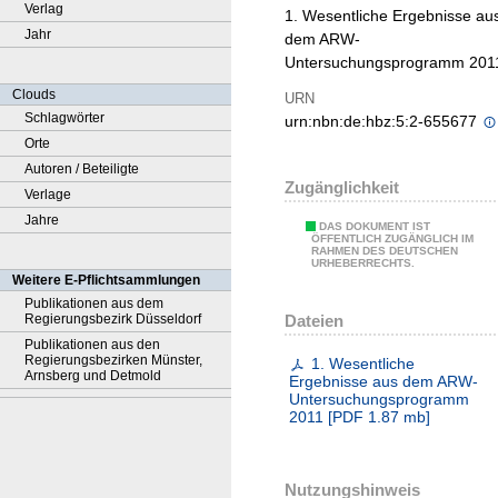
Verlag
1. Wesentliche Ergebnisse au
Jahr
dem ARW-
Untersuchungsprogramm 201
Clouds
URN
Schlagwörter
urn:nbn:de:hbz:5:2-655677
Orte
Autoren / Beteiligte
Zugänglichkeit
Verlage
Jahre
DAS DOKUMENT IST
ÖFFENTLICH ZUGÄNGLICH IM
RAHMEN DES DEUTSCHEN
URHEBERRECHTS.
Weitere E-Pflichtsammlungen
Publikationen aus dem
Dateien
Regierungsbezirk Düsseldorf
Publikationen aus den
Regierungsbezirken Münster,
1. Wesentliche
Arnsberg und Detmold
Ergebnisse aus dem ARW-
Untersuchungsprogramm
2011
[
PDF
1.87 mb
]
Nutzungshinweis