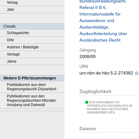
Bundesverwaltungsamt,
Verlag
Referat II B 6,
Jahr
Informationsstelle für
Auswanderer und
Clouds
Auslandstätige,
Schlagwörter
Auskunftsterteilung über
Ausländisches Recht
Orte
Autoren / Beteiligte
Jahrgang
Verlage
2008/09
Jahre
URN
urn:nbn:de:hbz:5:2-274382
Weitere E-Pflichtsammlungen
Publikationen aus dem
Regierungsbezirk Düsseldorf
Zugänglichkeit
Publikationen aus den
Regierungsbezirken Münster,
DAS DOKUMENT IST
Arnsberg und Detmold
ÖFFENTLICH ZUGÄNGLICH IM
RAHMEN DES DEUTSCHEN
URHEBERRECHTS.
Dateien