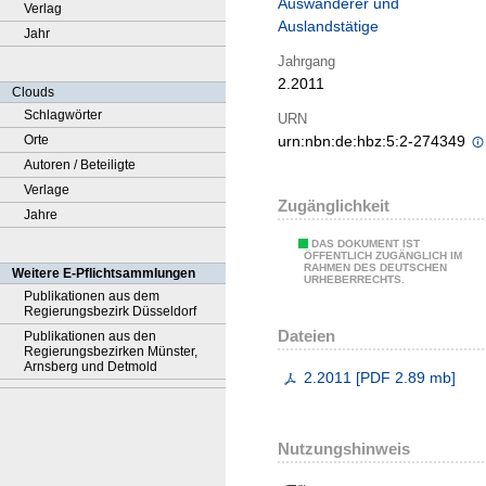
Auswanderer und
Verlag
Auslandstätige
Jahr
Jahrgang
2.2011
Clouds
Schlagwörter
URN
Orte
urn:nbn:de:hbz:5:2-274349
Autoren / Beteiligte
Verlage
Zugänglichkeit
Jahre
DAS DOKUMENT IST
ÖFFENTLICH ZUGÄNGLICH IM
RAHMEN DES DEUTSCHEN
Weitere E-Pflichtsammlungen
URHEBERRECHTS.
Publikationen aus dem
Regierungsbezirk Düsseldorf
Dateien
Publikationen aus den
Regierungsbezirken Münster,
Arnsberg und Detmold
2.2011
[
PDF
2.89 mb
]
Nutzungshinweis