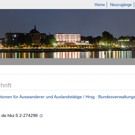
Home
Neuzugänge
hrift
tionen für Auswanderer und Auslandstätige / Hrsg.: Bundesverwaltungs
n:de:hbz:5:2-274298