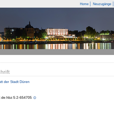
Home
Neuzugänge
hrift
tt der Stadt Düren
n:de:hbz:5:2-654705