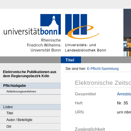
Titel
Sie sind hier:
E-Pflicht-Sammlung
Elektronische Publikationen aus
dem Regierungsbezirk Köln
Elektronische Zeitsc
Pflichtabgabe
Ablieferungsverfahren
Gesamttitel
Amtsbla
Heft
Nr. 35
Listen
URN
urn:nb
Titel
Autor / Beteiligte
Ort
Zugänglichkeit