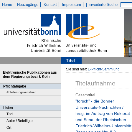
Home
Neuzugänge
Kontakt
Impressum
Erweiterte Suche
Titel
Sie sind hier:
E-Pflicht-Sammlung
Elektronische Publikationen aus
dem Regierungsbezirk Köln
Titelaufnahme
Pflichtabgabe
Ablieferungsverfahren
Gesamttitel
"forsch" - die Bonner
Universitäts-Nachrichten /
Listen
hrsg. im Auftrag von Rektorat
Titel
und Senat der Rheinischen
Autor / Beteiligte
Friedrich-Wilhelms-Universität
Ort