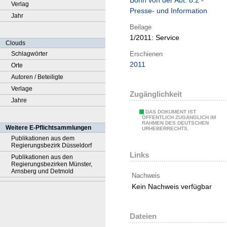
Bonn von der Abt. 8.2 -
Verlag
Presse- und Information
Jahr
Beilage
1/2011:
Service
Clouds
Erschienen
Schlagwörter
2011
Orte
Autoren / Beteiligte
Verlage
Zugänglichkeit
Jahre
DAS DOKUMENT IST
ÖFFENTLICH ZUGÄNGLICH IM
RAHMEN DES DEUTSCHEN
Weitere E-Pflichtsammlungen
URHEBERRECHTS.
Publikationen aus dem
Regierungsbezirk Düsseldorf
Links
Publikationen aus den
Regierungsbezirken Münster,
Arnsberg und Detmold
Nachweis
Kein Nachweis verfügbar
Dateien